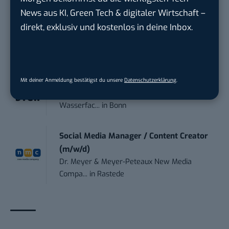
Instaffo GmbH
in
Karlsruhe
News aus KI, Green Tech & digitaler Wirtschaft –
direkt, exklusiv und kostenlos in deine Inbox.
Social Media Manager (m/w/d)
BANNERKÖNIG GmbH
in
Gelsenkirchen
Referent (m/w/d) Technik & Netzwerke
Mit deiner Anmeldung bestätigst du unsere
Datenschutzerklärung
.
DVGW Deutscher Verein des Gas- und
Wasserfac...
in
Bonn
Social Media Manager / Content Creator
(m/w/d)
Dr. Meyer & Meyer-Peteaux New Media
Compa...
in
Rastede