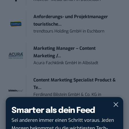
Anforderungs- und Projektmanager
touristische...
trendtours Holding GmbH
in
Eschborn
Marketing Manager – Content
Marketing /...
Acura Fachklinik GmbH
in
Albstadt
Content Marketing Specialist Product &
Te...
Ferdinand Bilstein GmbH & Co. KG
in
Ennepetal
Smarter als dein Feed
IT Sales & Online Marketing Manager
Sei anderen immer einen Schritt voraus. Jeden
(m/w/...
Morgen bekommst du die wichtigsten Tech-