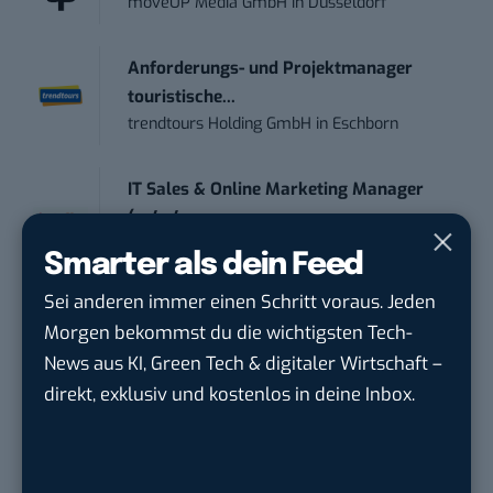
moveUP Media GmbH
in
Düsseldorf
Anforderungs- und Projektmanager
touristische...
trendtours Holding GmbH
in
Eschborn
IT Sales & Online Marketing Manager
(m/w/...
Instaffo GmbH
in
Karlsruhe
Smarter als dein Feed
Sei anderen immer einen Schritt voraus. Jeden
Marketing Manager – Content
Morgen bekommst du die wichtigsten Tech-
Marketing /...
News aus KI, Green Tech & digitaler Wirtschaft –
Acura Fachklinik GmbH
in
Albstadt
direkt, exklusiv und kostenlos in deine Inbox.
Content Marketing Specialist Product &
Te...
Ferdinand Bilstein GmbH & Co. KG
in