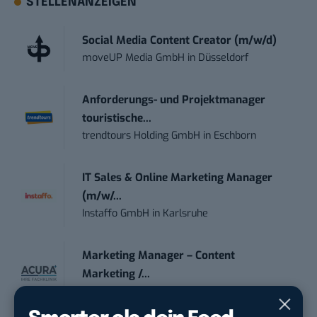
STELLENANZEIGEN
Social Media Content Creator (m/w/d)
moveUP Media GmbH
in
Düsseldorf
Anforderungs- und Projektmanager
touristische...
trendtours Holding GmbH
in
Eschborn
IT Sales & Online Marketing Manager
(m/w/...
Instaffo GmbH
in
Karlsruhe
Marketing Manager – Content
Marketing /...
Acura Fachklinik GmbH
in
Albstadt