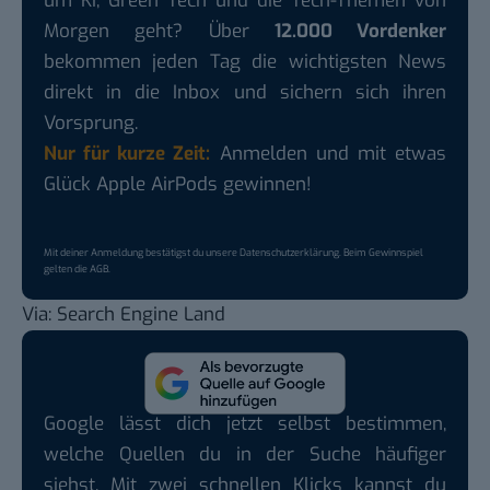
um KI, Green Tech und die Tech-Themen von
Morgen geht? Über
12.000 Vordenker
bekommen jeden Tag die wichtigsten News
direkt in die Inbox und sichern sich ihren
Vorsprung.
Nur für kurze Zeit:
Anmelden und mit etwas
Glück Apple AirPods gewinnen!
Mit deiner Anmeldung bestätigst du unsere
Datenschutzerklärung
. Beim Gewinnspiel
gelten die
AGB
.
Via:
Search Engine Land
Google lässt dich jetzt selbst bestimmen,
welche Quellen du in der Suche häufiger
siehst. Mit zwei schnellen Klicks kannst du