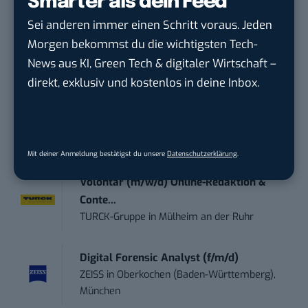
Smarter als dein Feed
Content Marketing Specialist Product &
Sei anderen immer einen Schritt voraus. Jeden
Te...
Morgen bekommst du die wichtigsten Tech-
Ferdinand Bilstein GmbH & Co. KG
in
News aus KI, Green Tech & digitaler Wirtschaft –
Ennepetal
direkt, exklusiv und kostenlos in deine Inbox.
Social Media – / Channel – Lead (...
EDEKA Südwest Stiftung & Co. KG
in
Offenburg
Mit deiner Anmeldung bestätigst du unsere
Datenschutzerklärung
.
Volontär (m/w/d) Online-Redaktion &
Conte...
TURCK-Gruppe
in
Mülheim an der Ruhr
Digital Forensic Analyst (f/m/d)
ZEISS
in
Oberkochen (Baden-Württemberg),
München