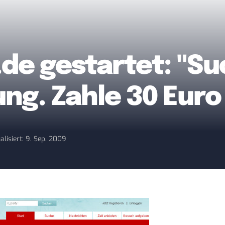
.de gestartet: "S
ng. Zahle 30 Euro 
alisiert: 9. Sep. 2009