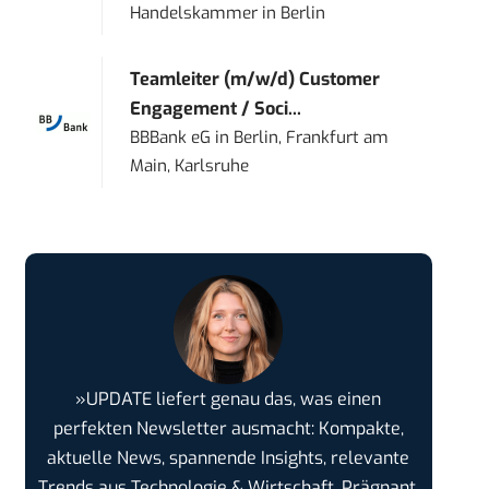
Handelskammer
in
Berlin
Teamleiter (m/w/d) Customer
Engagement / Soci...
BBBank eG
in
Berlin, Frankfurt am
Main, Karlsruhe
»UPDATE liefert genau das, was einen
perfekten Newsletter ausmacht: Kompakte,
aktuelle News, spannende Insights, relevante
Trends aus Technologie & Wirtschaft. Prägnant,