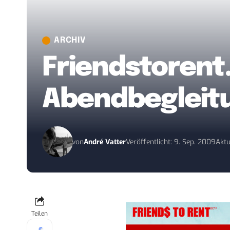
ARCHIV
Friendstorent
Abendbegleitu
von
André Vatter
Veröffentlicht: 9. Sep. 2009
Aktu
Teilen