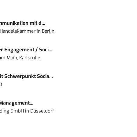
mmunikation mit d...
nd Handelskammer
in
Berlin
r Engagement / Soci...
 am Main, Karlsruhe
t Schwerpunkt Socia...
t
 Management...
lding GmbH
in
Düsseldorf