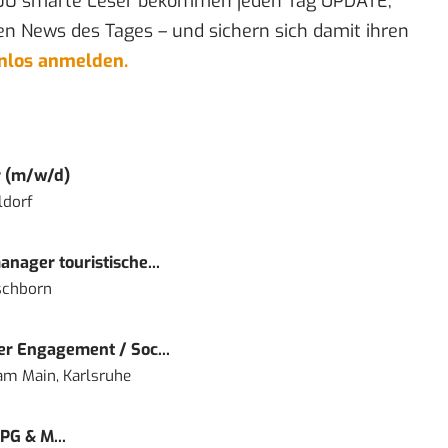
00 smarte Leser bekommen jeden Tag UPDATE,
en News des Tages – und sichern sich damit ihren
enlos anmelden.
r (m/w/d)
ldorf
nager touristische...
schborn
r Engagement / Soc...
 am Main, Karlsruhe
PG & M...