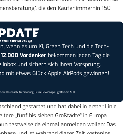
mensberatung“, die den Käufer immerhin 150
n, wenn es um KI, Green Tech und die Tech-
r
12.000 Vordenker
bekommen jeden Tag die
e Inbox und sichern sich ihren Vorsprung.
 mit etwas Glück Apple AirPods gewinnen!
nsere
Datenschutzerklärung
. Beim Gewinnspiel gelten die
AGB
.
tschland gestartet und hat dabei in erster Linie
weitere „fünf bis sieben Großtädte“ in Europa
ch nun testweise da einmal anmelden wollen: Das
taphase und ist während dieser Zeit kostenlos.