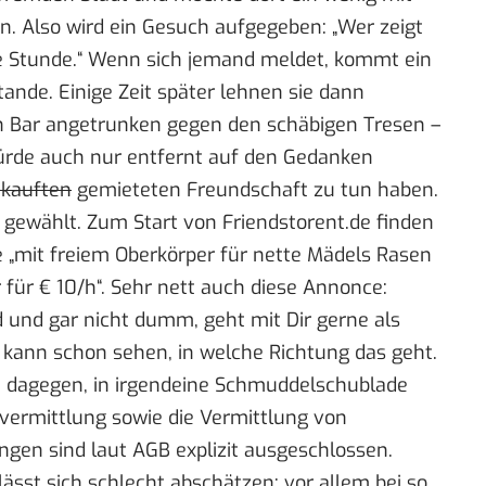
. Also wird ein Gesuch aufgegeben: „Wer zeigt
ie Stunde.“ Wenn sich jemand meldet, kommt ein
ande. Einige Zeit später lehnen sie dann
n Bar angetrunken gegen den schäbigen Tresen –
rde auch nur entfernt auf den Gedanken
kauften
gemieteten Freundschaft zu tun haben.
g gewählt. Zum Start von Friendstorent.de finden
 „mit freiem Oberkörper für nette Mädels Rasen
für € 10/h“. Sehr nett auch diese Annonce:
d und gar nicht dumm, geht mit Dir gerne als
kann schon sehen, in welche Richtung das geht.
de dagegen, in irgendeine Schmuddelschublade
vermittlung sowie die Vermittlung von
ungen sind
laut AGB
explizit ausgeschlossen.
lässt sich schlecht abschätzen; vor allem bei so