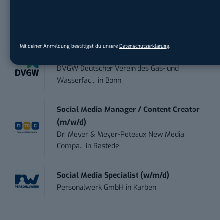
Social Media Manager (m/w/d)
BANNERKÖNIG GmbH
in
Gelsenkirchen
Mit deiner Anmeldung bestätigst du unsere
Datenschutzerklärung
.
Referent (m/w/d) Technik & Netzwerke
DVGW Deutscher Verein des Gas- und
Wasserfac...
in
Bonn
Social Media Manager / Content Creator
(m/w/d)
Dr. Meyer & Meyer-Peteaux New Media
Compa...
in
Rastede
Social Media Specialist (w/m/d)
Personalwerk GmbH
in
Karben