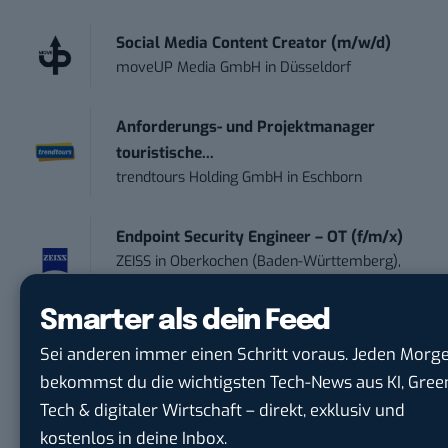
Social Media Content Creator (m/w/d)
moveUP Media GmbH
in
Düsseldorf
Anforderungs- und Projektmanager
touristische...
trendtours Holding GmbH
in
Eschborn
Endpoint Security Engineer – OT (f/m/x)
ZEISS
in
Oberkochen (Baden-Württemberg),
München
Smarter als dein Feed
Content Manager Agrar (m/w/d)
Sei anderen immer einen Schritt voraus. Jeden Morg
befristet aufgr...
bekommst du die wichtigsten Tech-News aus KI, Gree
Josera Erbacher Service GmbH & Co...
in
Tech & digitaler Wirtschaft – direkt, exklusiv und
Remote / Mob...
kostenlos in deine Inbox.