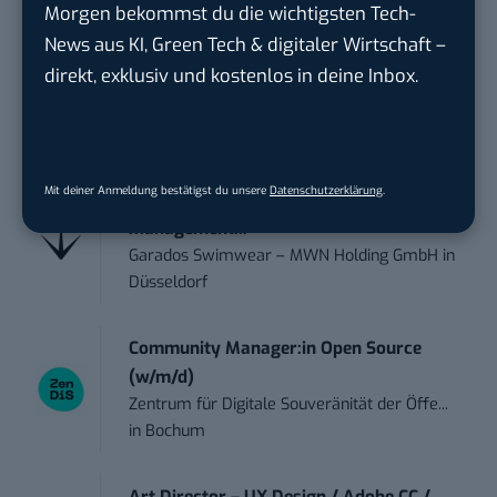
Morgen bekommst du die wichtigsten Tech-
News aus KI, Green Tech & digitaler Wirtschaft –
Praktikum im E-Business – Business
direkt, exklusiv und kostenlos in deine Inbox.
Inte...
Liebherr-Hausgeräte Ochsenhausen GmbH
in
Ulm
Mit deiner Anmeldung bestätigst du unsere
Datenschutzerklärung
.
Praktikant*in – Social Media
Management...
Garados Swimwear – MWN Holding GmbH
in
Düsseldorf
Community Manager:in Open Source
(w/m/d)
Zentrum für Digitale Souveränität der Öffe...
in
Bochum
Art Director – UX Design / Adobe CC /