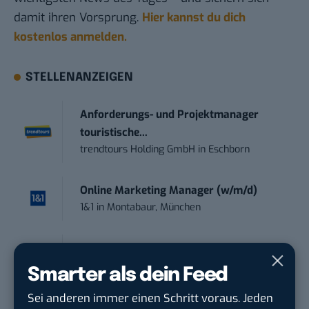
damit ihren Vorsprung.
Hier kannst du dich
kostenlos anmelden.
STELLENANZEIGEN
Anforderungs- und Projektmanager
touristische...
trendtours Holding GmbH
in
Eschborn
Online Marketing Manager (w/m/d)
1&1
in
Montabaur, München
Marketing Specialist – AI & Content
Manag...
Smarter als dein Feed
FEINMETALL GmbH
in
Herrenberg bei
Sei anderen immer einen Schritt voraus. Jeden
Stuttgart