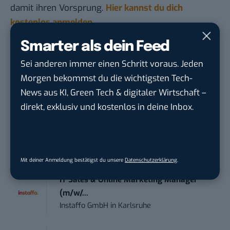
damit ihren Vorsprung.
Hier kannst du dich
kostenlos anmelden.
Smarter als dein Feed
STELLENANZEIGEN
Sei anderen immer einen Schritt voraus. Jeden
Morgen bekommst du die wichtigsten Tech-
Social Media Content Creator (m/w/d)
News aus KI, Green Tech & digitaler Wirtschaft –
moveUP Media GmbH
in
Düsseldorf
direkt, exklusiv und kostenlos in deine Inbox.
Anforderungs- und Projektmanager
touristische...
trendtours Holding GmbH
in
Eschborn
Mit deiner Anmeldung bestätigst du unsere
Datenschutzerklärung
.
IT Sales & Online Marketing Manager
(m/w/...
Instaffo GmbH
in
Karlsruhe