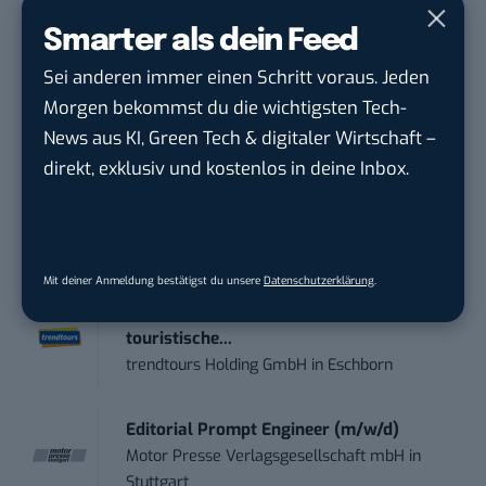
Tag UPDATE, unser Tech-Briefing mit den
wichtigsten News des Tages – und sichern sich
Smarter als dein Feed
damit ihren Vorsprung.
Hier kannst du dich
Sei anderen immer einen Schritt voraus. Jeden
kostenlos anmelden.
Morgen bekommst du die wichtigsten Tech-
News aus KI, Green Tech & digitaler Wirtschaft –
STELLENANZEIGEN
direkt, exklusiv und kostenlos in deine Inbox.
Social Media Content Creator (m/w/d)
moveUP Media GmbH
in
Düsseldorf
Mit deiner Anmeldung bestätigst du unsere
Datenschutzerklärung
.
Anforderungs- und Projektmanager
touristische...
trendtours Holding GmbH
in
Eschborn
Editorial Prompt Engineer (m/w/d)
Motor Presse Verlagsgesellschaft mbH
in
Stuttgart