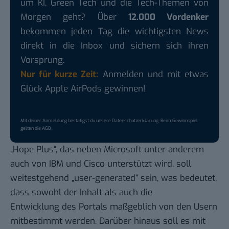
um KI, Green Tech und die Tech-Themen von
Morgen geht? Über
12.000 Vordenker
bekommen jeden Tag die wichtigsten News
direkt in die Inbox und sichern sich ihren
Vorsprung.
Nur für kurze Zeit:
Anmelden und mit etwas
Glück Apple AirPods gewinnen!
Mit deiner Anmeldung bestätigst du unsere
Datenschutzerklärung
. Beim Gewinnspiel
gelten die
AGB
.
„Hope Plus“, das neben Microsoft unter anderem
auch von IBM und Cisco unterstützt wird, soll
weitestgehend „user-generated“ sein, was bedeutet,
dass sowohl der Inhalt als auch die
Entwicklung des Portals maßgeblich von den Usern
mitbestimmt werden. Darüber hinaus soll es mit