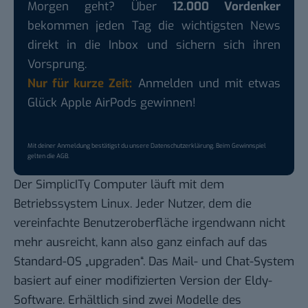
Morgen geht? Über
12.000 Vordenker
bekommen jeden Tag die wichtigsten News
direkt in die Inbox und sichern sich ihren
Vorsprung.
Nur für kurze Zeit:
Anmelden und mit etwas
Glück Apple AirPods gewinnen!
Mit deiner Anmeldung bestätigst du unsere
Datenschutzerklärung
. Beim Gewinnspiel
gelten die
AGB
.
Der SimplicITy Computer läuft mit dem
Betriebssystem Linux. Jeder Nutzer, dem die
vereinfachte Benutzeroberfläche irgendwann nicht
mehr ausreicht, kann also ganz einfach auf das
Standard-OS „upgraden“. Das Mail- und Chat-System
basiert auf einer modifizierten Version der
Eldy
-
Software. Erhältlich sind
zwei Modelle
des