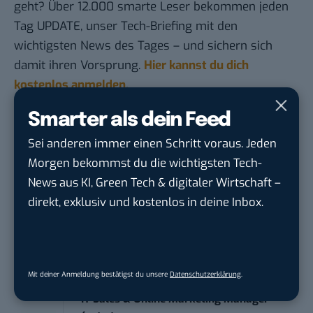
geht? Über 12.000 smarte Leser bekommen jeden
Tag UPDATE, unser Tech-Briefing mit den
wichtigsten News des Tages – und sichern sich
damit ihren Vorsprung.
Hier kannst du dich
kostenlos anmelden.
Smarter als dein Feed
STELLENANZEIGEN
Sei anderen immer einen Schritt voraus. Jeden
Morgen bekommst du die wichtigsten Tech-
Social Media Content Creator (m/w/d)
moveUP Media GmbH
in
Düsseldorf
News aus KI, Green Tech & digitaler Wirtschaft –
direkt, exklusiv und kostenlos in deine Inbox.
Anforderungs- und Projektmanager
touristische...
trendtours Holding GmbH
in
Eschborn
Mit deiner Anmeldung bestätigst du unsere
Datenschutzerklärung
.
IT Sales & Online Marketing Manager