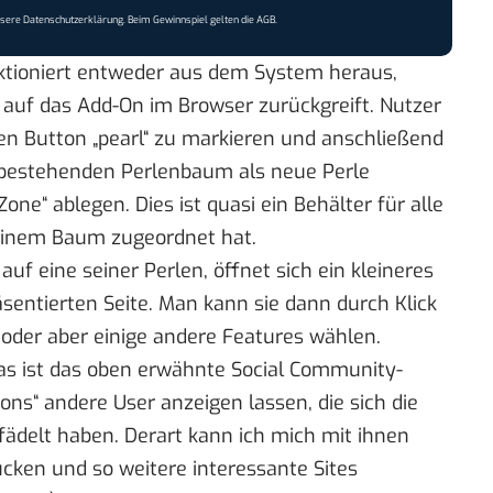
nsere
Datenschutzerklärung
. Beim Gewinnspiel gelten die
AGB
.
unktioniert entweder aus dem System heraus,
auf das Add-On im Browser zurückgreift. Nutzer
en Button „pearl“ zu markieren und anschließend
 bestehenden Perlenbaum als neue Perle
one“ ablegen. Dies ist quasi ein Behälter für alle
keinem Baum zugeordnet hat.
uf eine seiner Perlen, öffnet sich ein kleineres
äsentierten Seite. Man kann sie dann durch Klick
n oder aber einige andere Features wählen.
as ist das oben erwähnte Social Community-
ns“ andere User anzeigen lassen, die sich die
fädelt haben. Derart kann ich mich mit ihnen
ucken und so weitere interessante Sites