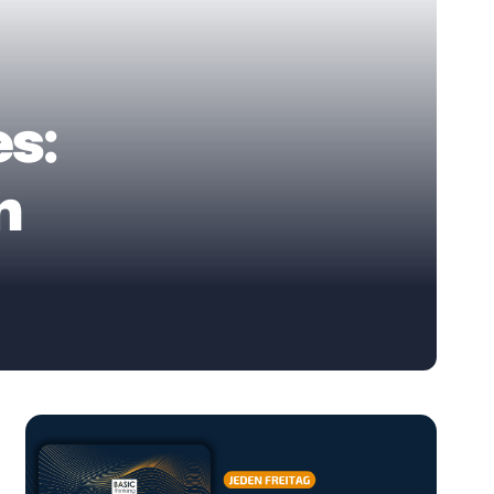
es:
n