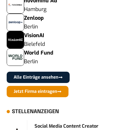
novomind AG
Hamburg
Zenloop
Berlin
VisionAI
Bielefeld
World Fund
Berlin
Alle Einträge ansehen
Jetzt Firma eintragen
STELLENANZEIGEN
Social Media Content Creator