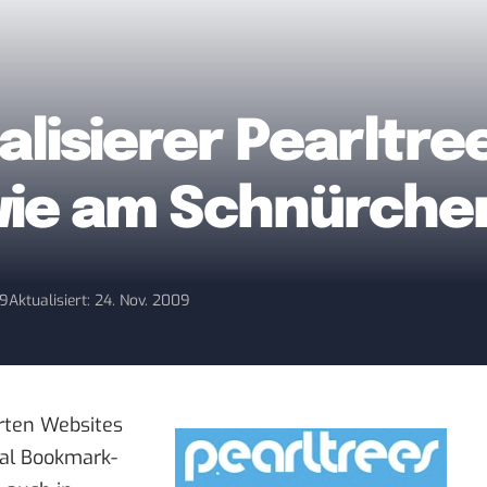
alisierer Pearltre
ie am Schnürche
09
Aktualisiert: 24. Nov. 2009
erten Websites
ial Bookmark-