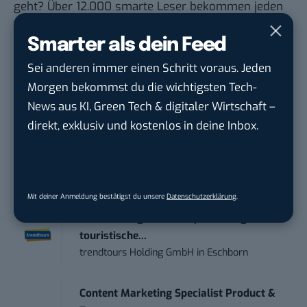
geht? Über 12.000 smarte Leser bekommen jeden
Tag UPDATE, unser Tech-Briefing mit den
Smarter als dein Feed
wichtigsten News des Tages – und sichern sich
damit ihren Vorsprung.
Hier kannst du dich
Sei anderen immer einen Schritt voraus. Jeden
kostenlos anmelden.
Morgen bekommst du die wichtigsten Tech-
News aus KI, Green Tech & digitaler Wirtschaft –
direkt, exklusiv und kostenlos in deine Inbox.
STELLENANZEIGEN
Social Media Content Creator (m/w/d)
moveUP Media GmbH
in
Düsseldorf
Mit deiner Anmeldung bestätigst du unsere
Datenschutzerklärung
.
Anforderungs- und Projektmanager
touristische...
trendtours Holding GmbH
in
Eschborn
Content Marketing Specialist Product &