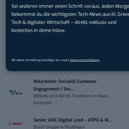
trendtours Holding GmbH
in
Eschborn
Sei anderen immer einen Schritt voraus. Jeden Morg
bekommst du die wichtigsten Tech-News aus KI, Gree
Contentmanager (m/w/d) in Teilzeit (25-
Tech & digitaler Wirtschaft – direkt, exklusiv und
30 Std.)
kostenlos in deine Inbox.
TECVIA Media GmbH
in
München
Werkstudent (m/w/d) im Bereich
Webdesign &amp...
Mit deiner Anmeldung bestätigst du unsere
Datenschutzerklärung
.
ALFIX GmbH
in
Großschirma bei Freiberg
Mitarbeiter (m/w/d) Customer
Engagement / Soc...
BBBank eG
in
Berlin, Frankfurt am Main,
Karlsruhe
Senior ASIC Digital Lead – ATPG & M...
Bosch Gruppe
in
Reutlingen