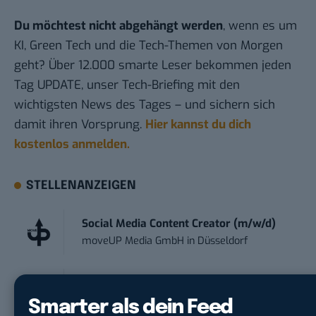
Du möchtest nicht abgehängt werden
, wenn es um
KI, Green Tech und die Tech-Themen von Morgen
geht? Über 12.000 smarte Leser bekommen jeden
Tag UPDATE, unser Tech-Briefing mit den
wichtigsten News des Tages – und sichern sich
damit ihren Vorsprung.
Hier kannst du dich
kostenlos anmelden.
STELLENANZEIGEN
Social Media Content Creator (m/w/d)
moveUP Media GmbH
in
Düsseldorf
Anforderungs- und Projektmanager
touristische...
Smarter als dein Feed