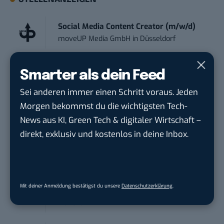
Social Media Content Creator (m/w/d)
moveUP Media GmbH
in
Düsseldorf
Anforderungs- und Projektmanager
Smarter als dein Feed
touristische...
Sei anderen immer einen Schritt voraus. Jeden
trendtours Holding GmbH
in
Eschborn
Morgen bekommst du die wichtigsten Tech-
News aus KI, Green Tech & digitaler Wirtschaft –
Volontär (m/w/d) Online-Redaktion &
direkt, exklusiv und kostenlos in deine Inbox.
Conte...
TURCK-Gruppe
in
Mülheim an der Ruhr
Digital Forensic Analyst (f/m/d)
Mit deiner Anmeldung bestätigst du unsere
Datenschutzerklärung
.
ZEISS
in
Oberkochen (Baden-Württemberg),
München