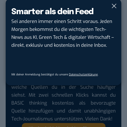
Bedienung des Rechners Teil der Schauspielerei sei,
Smarter als dein Feed
der irrt. In Wirklichkeit hämmern die Schauspieler
lediglich auf einem Dummy-Keyboard herum –
Sei anderen immer einen Schritt voraus. Jeden
Coleran und seine Kollegen hocken dann am Set
Morgen bekommst du die wichtigsten Tech-
und stimmen das Monitorbild auf die Eingaben ab
News aus KI, Green Tech & digitaler Wirtschaft –
(„Pseudointeraktion“). Designer unter euch? Wer hat
direkt, exklusiv und kostenlos in deine Inbox.
mit so etwas schon Erfahrung gemacht?
Mit deiner Anmeldung bestätigst du unsere
Datenschutzerklärung
.
Google lässt dich jetzt selbst bestimmen,
welche Quellen du in der Suche häufiger
siehst. Mit zwei schnellen Klicks kannst du
BASIC thinking kostenlos als bevorzugte
Quelle hinzufügen und damit unabhängigen
Tech-Journalismus unterstützen. Vielen Dank!