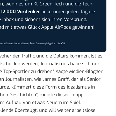
n, wenn es um KI, Green Tech und die Tech-
r
12.000 Vordenker
bekommen jeden Tag die
e Inbox und sichern sich ihren Vorsprung.
 mit etwas Glück Apple AirPods gewinnen!
nsere
Datenschutzerklärung
. Beim Gewinnspiel gelten die
AGB
.
oher der Traffic und die Dollars kommen, ist es
tscheiden werden, Journalismus habe sich nur
 Top-Sportler zu drehen“, sagte Medien-Blogger
n Journalisten, wie James Graff, der als Senior
urde, kümmert diese Form des Idealismus in
chen Geschichten“, meinte dieser knapp.
im Aufbau von etwas Neuem im Spiel.
lends überzeugt, und will weiter arbeitslose,