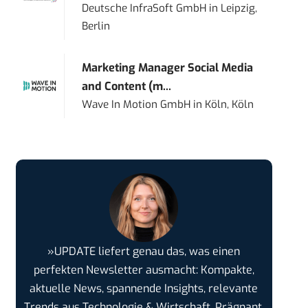
Deutsche InfraSoft GmbH
in
Leipzig,
Berlin
Marketing Manager Social Media
and Content (m...
Wave In Motion GmbH
in
Köln, Köln
»UPDATE liefert genau das, was einen
perfekten Newsletter ausmacht: Kompakte,
aktuelle News, spannende Insights, relevante
Trends aus Technologie & Wirtschaft. Prägnant,