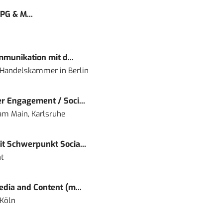
PG & M...
mmunikation mit d...
nd Handelskammer
in
Berlin
r Engagement / Soci...
 am Main, Karlsruhe
t Schwerpunkt Socia...
t
dia and Content (m...
 Köln