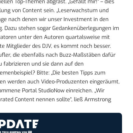
ellen Top-Themen abgrast. „Gefällt mir!“ – dies
ellung von Content sein. „Leserwachstum und
nge nach denen wir unser Investment in den
ng. Dazu stehen sogar Gedankenüberlegungen im
ratoren unter den Autoren quartalsweise mit
te Mitglieder des
DJV
, es kommt noch besser.
erufler, die ebenfalls nach Buzz-Maßstäben dafür
u fabrizieren und sie dann auf den
menbeispiel? Bitte: „Die besten Tipps zum
nen werden auch Video-Produzenten eingeräumt,
ommene Portal StudioNow
einreichen. „Wir
rated Content nennen sollte“, ließ Armstrong