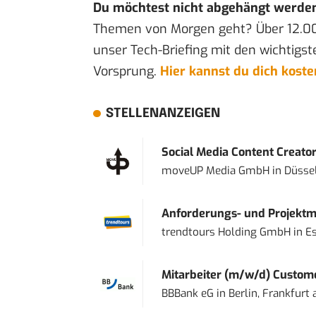
Du möchtest nicht abgehängt werde
Themen von Morgen geht? Über 12.0
unser Tech-Briefing mit den wichtigst
Vorsprung.
Hier kannst du dich kost
STELLENANZEIGEN
Social Media Content Creato
moveUP Media GmbH
in
Düsse
Anforderungs- und Projektma
trendtours Holding GmbH
in
E
Mitarbeiter (m/w/d) Custome
BBBank eG
in
Berlin, Frankfurt