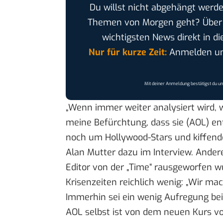
Du willst nicht abgehängt werde
Themen von Morgen geht? Übe
wichtigsten News direkt in di
Nur für kurze Zeit:
Anmelden und
Mit deiner Anmeldung bestätigst du u
„Wenn immer weiter analysiert wird, w
meine Befürchtung, dass sie (AOL) en
noch um Hollywood-Stars und kiffende
Alan Mutter dazu im Interview. Andere
Editor von der „Time“ rausgeworfen w
Krisenzeiten reichlich wenig: „Wir ma
Immerhin sei ein wenig Aufregung be
AOL selbst ist von dem neuen Kurs vol