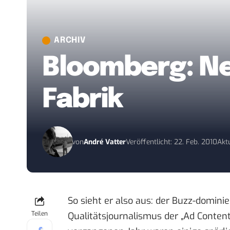
ARCHIV
Bloomberg: Ne
Fabrik
von
André Vatter
Veröffentlicht: 22. Feb. 2010
Aktu
So sieht er also aus: der Buzz-dominie
Teilen
Qualitätsjournalismus der „Ad Conten