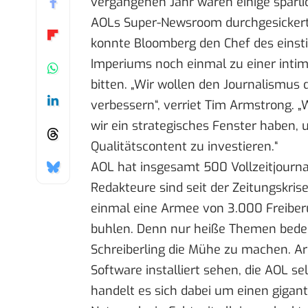
vergangenen Jahr waren einige spärli
AOLs Super-Newsroom
durchgesickert
konnte
Bloomberg
den Chef des einsti
Imperiums noch einmal zu einer inti
bitten. „Wir wollen den Journalismus 
verbessern“, verriet
Tim Armstrong
. 
wir ein strategisches Fenster haben, 
Qualitätscontent zu investieren.“
AOL hat insgesamt 500 Vollzeitjournal
Redakteure sind seit der Zeitungskri
einmal eine Armee von 3.000 Freiber
buhlen. Denn nur heiße Themen bedeu
Schreiberling die Mühe zu machen. Ar
Software installiert sehen, die AOL 
handelt es sich dabei um einen gigant