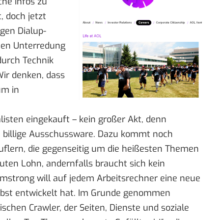
che Infos zu
, doch jetzt
gen Dialup-
men Unterredung
durch Technik
„Wir denken, dass
um in
isten eingekauft – kein großer Akt, denn
se billige Ausschussware. Dazu kommt noch
uflern, die gegenseitig um die heißesten Themen
ten Lohn, andernfalls braucht sich kein
mstrong will auf jedem Arbeitsrechner eine neue
selbst entwickelt hat. Im Grunde genommen
ischen Crawler, der Seiten, Dienste und soziale