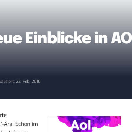
ue Einblicke in A
alisiert: 22. Feb. 2010
rte
t“-Ära! Schon im