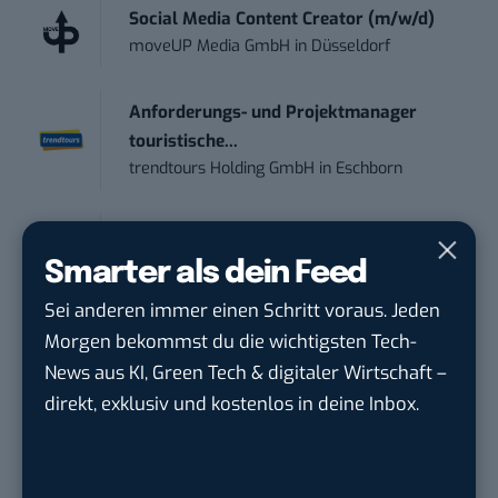
Social Media Content Creator (m/w/d)
moveUP Media GmbH
in
Düsseldorf
Anforderungs- und Projektmanager
touristische...
trendtours Holding GmbH
in
Eschborn
Mitarbeiter (m/w/d) Customer
Engagement / Soc...
Smarter als dein Feed
BBBank eG
in
Berlin, Frankfurt am Main,
Sei anderen immer einen Schritt voraus. Jeden
Karlsruhe
Morgen bekommst du die wichtigsten Tech-
News aus KI, Green Tech & digitaler Wirtschaft –
Senior ASIC Digital Lead – ATPG & M...
direkt, exklusiv und kostenlos in deine Inbox.
Bosch Gruppe
in
Reutlingen
Volontärin / Volontär für