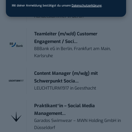
Kommunikation mit d...
Mit deiner Anmeldung bestätigst du unsere
Datenschutzerklärung
.
DIHK | Deutsche Industrie- und
Handelskammer
in
Berlin
Teamleiter (m/w/d) Customer
Engagement / Soci...
BBBank eG
in
Berlin, Frankfurt am Main,
Karlsruhe
Content Manager (m/w/g) mit
Schwerpunkt Socia...
LEUCHTTURM1917
in
Geesthacht
Praktikant*in – Social Media
Management...
Garados Swimwear – MWN Holding GmbH
in
Düsseldorf