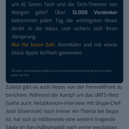
um KI, Green Tech und die Tech-Themen von
Morgen geht? Über
12.000 Vordenker
bekommen jeden Tag die wichtigsten News
direkt in die Inbox und sichern sich ihren
Vorsprung.
Nur für kurze Zeit:
Anmelden und mit etwas
Glück Apple AirPods gewinnen!
Mit deiner Anmeldung bestätigst du unsere
Datenschutzerklärung
. Beim Gewinnspiel
gelten die
AGB
.
Zuletzt gibt es auch Neues von der Fernsehfront zu
berichten. Während der
Kampf um das UMTS-Netz
(siehe auch:
Netzökonom-Interview
mit Skype-Chef
Josh Silverman) noch immer ein Thema bei Skype
ist, hat sich ja mittlerweile eine weitere tragende
Säule im Geschäftsmodell nach vorne geschoben.