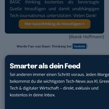
BASIC thinking kostenlos als bevorzugte
Quelle hinzufügen und damit unabhängigen
Tech-Journalismus unterstützen. Vielen Dank!
Hier basicthinking.de hinzufügen
(Marek Hoffmann)
Du möchtest nicht abgehängt werden
, wenn es um
Smarter als dein Feed
KI, Green Tech und die Tech-Themen von Morgen
Sei anderen immer einen Schritt voraus. Jeden Morg
geht? Über 12.000 smarte Leser bekommen jeden
bekommst du die wichtigsten Tech-News aus KI, Gree
Tag UPDATE, unser Tech-Briefing mit den
Tech & digitaler Wirtschaft – direkt, exklusiv und
wichtigsten News des Tages – und sichern sich
kostenlos in deine Inbox.
damit ihren Vorsprung.
Hier kannst du dich
kostenlos anmelden.