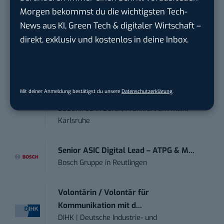
Morgen bekommst du die wichtigsten Tech-
News aus KI, Green Tech & digitaler Wirtschaft –
Anforderungs- und Projektmanager
direkt, exklusiv und kostenlos in deine Inbox.
touristische...
trendtours Holding GmbH
in
Eschborn
Mitarbeiter (m/w/d) Customer
Mit deiner Anmeldung bestätigst du unsere
Datenschutzerklärung
.
Engagement / Soc...
BBBank eG
in
Berlin, Frankfurt am Main,
Karlsruhe
Senior ASIC Digital Lead – ATPG & M...
Bosch Gruppe
in
Reutlingen
Volontärin / Volontär für
Kommunikation mit d...
DIHK | Deutsche Industrie- und