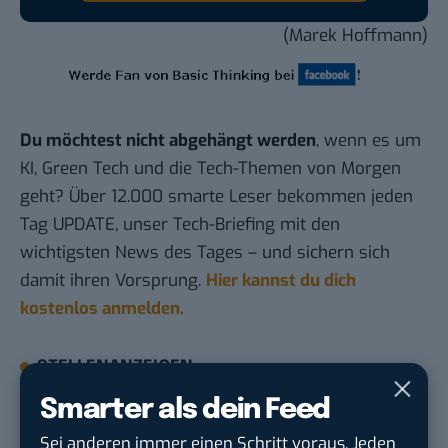
(Marek Hoffmann)
Du möchtest nicht abgehängt werden
, wenn es um
KI, Green Tech und die Tech-Themen von Morgen
geht? Über 12.000 smarte Leser bekommen jeden
Tag UPDATE, unser Tech-Briefing mit den
wichtigsten News des Tages – und sichern sich
damit ihren Vorsprung.
Hier kannst du dich
kostenlos anmelden.
STELLENANZEIGEN
Smarter als dein Feed
Social Media Content Creator (m/w/d)
Sei anderen immer einen Schritt voraus. Jeden
moveUP Media GmbH
in
Düsseldorf