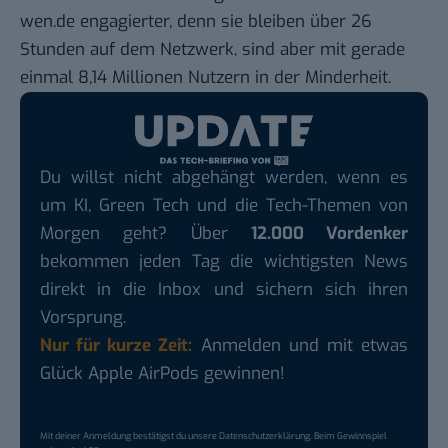
wen.de engagierter, denn sie bleiben über 26
Stunden auf dem Netzwerk, sind aber mit gerade
einmal 8,14 Millionen Nutzern in der Minderheit.
Du willst nicht abgehängt werden, wenn es
um KI, Green Tech und die Tech-Themen von
Morgen geht? Über
12.000 Vordenker
bekommen jeden Tag die wichtigsten News
direkt in die Inbox und sichern sich ihren
Vorsprung.
Nur für kurze Zeit:
Anmelden und mit etwas
Glück Apple AirPods gewinnen!
Mit deiner Anmeldung bestätigst du unsere
Datenschutzerklärung
. Beim Gewinnspiel