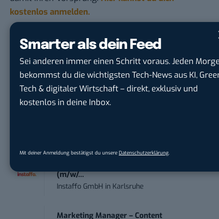
kostenlos anmelden.
STELLENANZEIGEN
Smarter als dein Feed
Sei anderen immer einen Schritt voraus. Jeden Morg
Social Media Content Creator (m/w/d)
bekommst du die wichtigsten Tech-News aus KI, Gree
moveUP Media GmbH
in
Düsseldorf
Tech & digitaler Wirtschaft – direkt, exklusiv und
kostenlos in deine Inbox.
Anforderungs- und Projektmanager
touristische...
trendtours Holding GmbH
in
Eschborn
Mit deiner Anmeldung bestätigst du unsere
Datenschutzerklärung
.
IT Sales & Online Marketing Manager
(m/w/...
Instaffo GmbH
in
Karlsruhe
Marketing Manager – Content