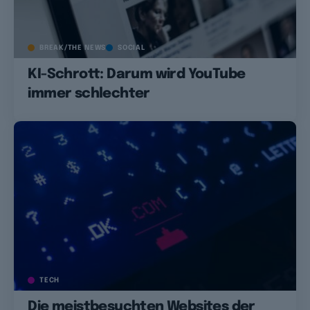
BREAK/THE NEWS
SOCIAL
KI-Schrott: Darum wird YouTube
immer schlechter
TECH
Die meistbesuchten Websites der