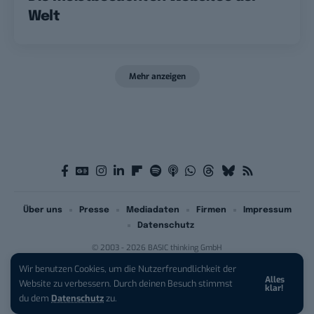
Welt
Mehr anzeigen
Über uns
Presse
Mediadaten
Firmen
Impressum
Datenschutz
© 2003 - 2026 BASIC thinking GmbH
Wir benutzen Cookies, um die Nutzerfreundlichkeit der
Alles
iPhone 17 Pro sichern:
Für 1 € +
Website zu verbessern. Durch deinen Besuch stimmst
klar!
200 € Hardware-Bonus!
du dem
Datenschutz
zu.