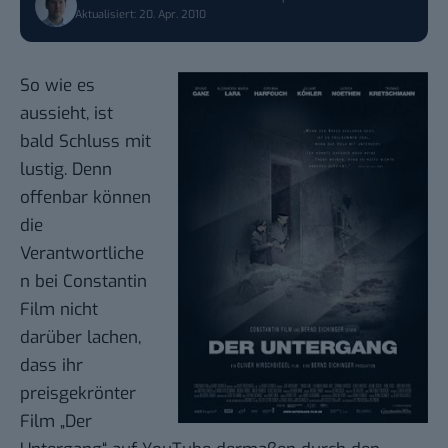
Aktualisiert: 20. Apr. 2010
So wie es
aussieht
, ist
bald Schluss mit
lustig. Denn
offenbar können
die
Verantwortliche
n bei
Constantin
Film
nicht
darüber lachen,
dass ihr
preisgekrönter
Film „
Der