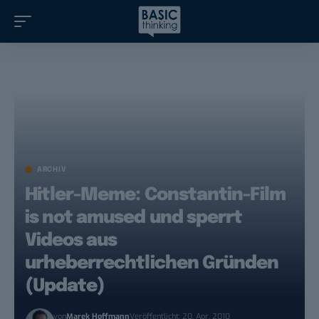
ARCHIV
Hitler-Meme: Constantin-Film
is not amused und sperrt
Videos aus
urheberrechtlichen Gründen
(Update)
von
Marek Hoffmann
Veröffentlicht: 20. Apr. 2010