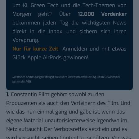
um KI, Green Tech und die Tech-Themen von
Morgen geht? Über
12.000 Vordenker
bekommen jeden Tag die wichtigsten News
direkt in die Inbox und sichern sich ihren
Vorsprung.
Nur für kurze Zeit:
Anmelden und mit etwas
Glück Apple AirPods gewinnen!
Mit deiner Anmeldung bestätigst du unsere
Datenschutzerklärung
. Beim Gewinnspiel
gelten die
AGB
.
1.
Constantin Film gehört sowohl zu den
Produzenten als auch den Verleihern
des Film. Und
wie das nun einmal gang und gäbe ist, wenn das
eigene Material unautorisierterweise irgendwo im
Netz auftaucht: Der Verbotsreflex setzt ein und es
wird versucht, seinen Content zu schützen. Vor was