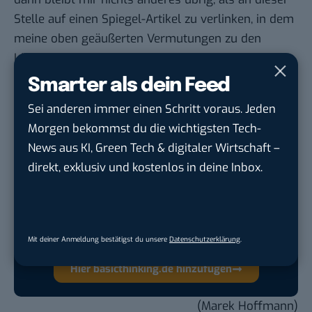
Stelle auf einen
Spiegel-Artikel
zu verlinken, in dem
meine oben geäußerten Vermutungen zu den
Lösch-Gründen teilweise bestätigt werden.
Smarter als dein Feed
Sei anderen immer einen Schritt voraus. Jeden
Morgen bekommst du die wichtigsten Tech-
Google lässt dich jetzt selbst bestimmen,
News aus KI, Green Tech & digitaler Wirtschaft –
welche Quellen du in der Suche häufiger
direkt, exklusiv und kostenlos in deine Inbox.
siehst. Mit zwei schnellen Klicks kannst du
BASIC thinking kostenlos als bevorzugte
Quelle hinzufügen und damit unabhängigen
Mit deiner Anmeldung bestätigst du unsere
Datenschutzerklärung
.
Tech-Journalismus unterstützen. Vielen Dank!
Hier basicthinking.de hinzufügen
(Marek Hoffmann)