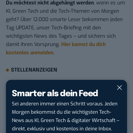
Du möchtest nicht abgehängt werden
, wenn es um
KI, Green Tech und die Tech-Themen von Morgen
geht? Über 12.000 smarte Leser bekommen jeden
Tag UPDATE, unser Tech-Briefing mit den
wichtigsten News des Tages – und sichern sich
damit ihren Vorsprung.
Hier kannst du dich
kostenlos anmelden.
STELLENANZEIGEN
Social Media Content Creator (m/w/d)
Smarter als dein Feed
moveUP Media GmbH
in
Düsseldorf
Sei anderen immer einen Schritt voraus. Jeden
Anforderungs- und Projektmanager
Morgen bekommst du die wichtigsten Tech-
touristische...
News aus KI, Green Tech & digitaler Wirtschaft –
trendtours Holding GmbH
in
Eschborn
direkt, exklusiv und kostenlos in deine Inbox.