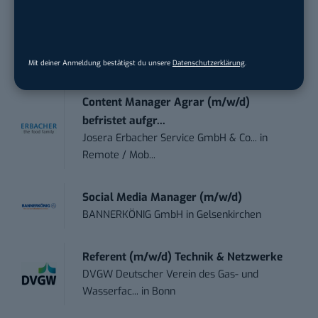
Endpoint Security Engineer – OT (f/m/x)
ZEISS
in
Oberkochen (Baden-Württemberg),
München
Mit deiner Anmeldung bestätigst du unsere
Datenschutzerklärung
.
Content Manager Agrar (m/w/d)
befristet aufgr...
Josera Erbacher Service GmbH & Co...
in
Remote / Mob...
Social Media Manager (m/w/d)
BANNERKÖNIG GmbH
in
Gelsenkirchen
Referent (m/w/d) Technik & Netzwerke
DVGW Deutscher Verein des Gas- und
Wasserfac...
in
Bonn