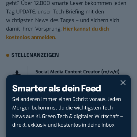
geht? Über 12.000 smarte Leser bekommen jeden
Tag UPDATE, unser Tech-Briefing mit den
wichtigsten News des Tages – und sichern sich
damit ihren Vorsprung.
Hier kannst du dich
kostenlos anmelden.
STELLENANZEIGEN
Social Media Content Creator (m/w/d)
moveUP Media GmbH
in
Düsseldorf
Smarter als dein Feed
Anforderungs- und Projektmanager
Sei anderen immer einen Schritt voraus. Jeden
touristische...
Morgen bekommst du die wichtigsten Tech-
trendtours Holding GmbH
in
Eschborn
News aus KI, Green Tech & digitaler Wirtschaft –
direkt, exklusiv und kostenlos in deine Inbox.
Endpoint Security Engineer – OT (f/m/x)