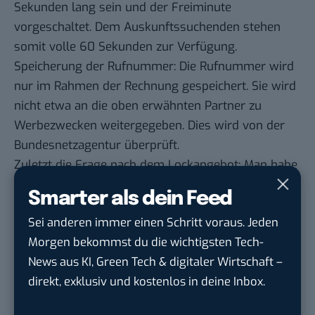
Sekunden lang sein und der Freiminute
vorgeschaltet. Dem Auskunftssuchenden stehen
somit volle 60 Sekunden zur Verfügung.
Speicherung der Rufnummer: Die Rufnummer wird
nur im Rahmen der Rechnung gespeichert. Sie wird
nicht etwa an die oben erwähnten Partner zu
Werbezwecken weitergegeben. Dies wird von der
Bundesnetzagentur überprüft.
Zuletzt die Frage nach dem Lockangebot: Man habe
nur die erste Minute kostenfrei gestaltet, um
Smarter als dein Feed
Missbrauch vorzubeugen. Etwa in der Form, dass
Sei anderen immer einen Schritt voraus. Jeden
Kunden sehr lange Abfragen starten und dadurch
Morgen bekommst du die wichtigsten Tech-
das Konzept des Unternehmens nicht mehr
News aus KI, Green Tech & digitaler Wirtschaft –
wirtschaftlich sein kann. In der Regel könnte jede
direkt, exklusiv und kostenlos in deine Inbox.
einzelne Abfrage aber innerhalb einer Minute
beantwortet werden. Wie das Unternehmen mit