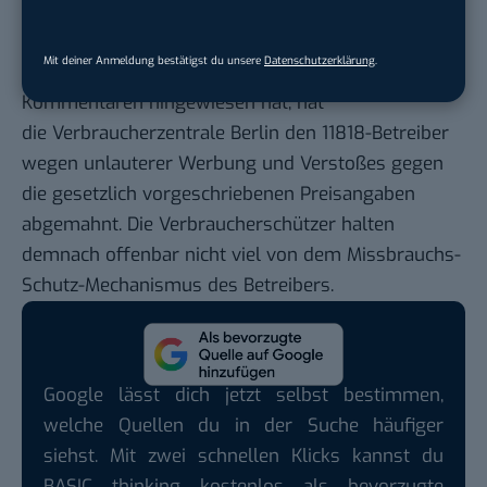
Kunden umgehen will, die mehrmals hintereinander
anrufen, habe ich verpennt zu fragen…
Mit deiner Anmeldung bestätigst du unsere
Datenschutzerklärung
.
Nachtrag
: Wie mich Daniel gerade in den
Kommentaren hingewiesen hat, hat
die Verbraucherzentrale Berlin den 11818-Betreiber
wegen unlauterer Werbung und Verstoßes gegen
die gesetzlich vorgeschriebenen Preisangaben
abgemahnt
. Die Verbraucherschützer halten
demnach offenbar nicht viel von dem Missbrauchs-
Schutz-Mechanismus des Betreibers.
Google lässt dich jetzt selbst bestimmen,
welche Quellen du in der Suche häufiger
siehst. Mit zwei schnellen Klicks kannst du
BASIC thinking kostenlos als bevorzugte