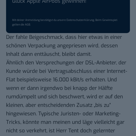
Glück Apple AirPods gewinnen!
Mit deiner Anmeldung bestätigst du unsere
Datenschutzerklärung
. Beim Gewinnspiel
gelten die
AGB
.
Der fahle Beigeschmack, dass hier etwas in einer
schönen Verpackung angepriesen wird, dessen
Inhalt dann enttäuscht, bleibt damit.
Ähnlich den Versprechungen der DSL-Anbieter, der
Kunde würde bei Vertragsabschluss einer Internet-
Flat beispielsweise 16.000 kBit/s erhalten. Und
wenn er dann irgendwo bei knapp der Hälfte
rumdümpelt und sich beschwert, wird er auf den
kleinen, aber entscheidenden Zusatz „bis zu“
hingewiesen. Typische Juristen- oder Marketing-
Tricks, könnte man meinen und läge vielleicht gar
nicht so verkehrt, ist Herr Tent doch gelernter