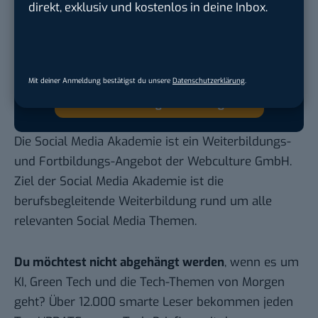
welche Quellen du in der Suche häufiger
direkt, exklusiv und kostenlos in deine Inbox.
siehst. Mit zwei schnellen Klicks kannst du
BASIC thinking kostenlos als bevorzugte
Quelle hinzufügen und damit unabhängigen
Tech-Journalismus unterstützen. Vielen Dank!
Mit deiner Anmeldung bestätigst du unsere
Datenschutzerklärung
.
Hier basicthinking.de hinzufügen
Die Social Media Akademie ist ein Weiterbildungs-
und Fortbildungs-Angebot der Webculture GmbH.
Ziel der Social Media Akademie ist die
berufsbegleitende Weiterbildung rund um alle
relevanten Social Media Themen.
Du möchtest nicht abgehängt werden
, wenn es um
KI, Green Tech und die Tech-Themen von Morgen
geht? Über 12.000 smarte Leser bekommen jeden