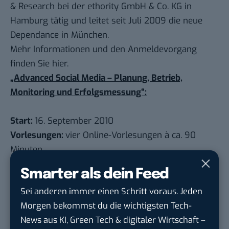
& Research bei der ethority GmbH & Co. KG in
Hamburg tätig und leitet seit Juli 2009 die neue
Dependance in München.
Mehr Informationen und den Anmeldevorgang
finden Sie hier.
„Advanced Social Media – Planung, Betrieb,
Monitoring und Erfolgsmessung“:
Start:
16. September 2010
Vorlesungen:
vier Online-Vorlesungen à ca. 90
Minuten
Über die Social Media Akademie
Smarter als dein Feed
Sei anderen immer einen Schritt voraus. Jeden
Morgen bekommst du die wichtigsten Tech-
Google lässt dich jetzt selbst bestimmen,
News aus KI, Green Tech & digitaler Wirtschaft –