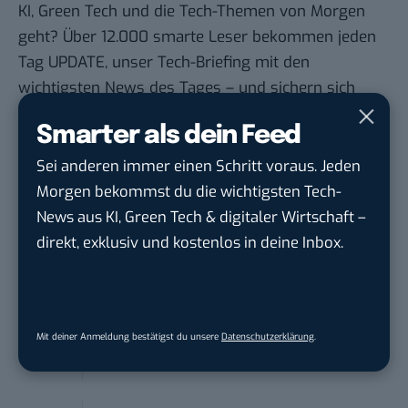
KI, Green Tech und die Tech-Themen von Morgen
geht? Über 12.000 smarte Leser bekommen jeden
Tag UPDATE, unser Tech-Briefing mit den
wichtigsten News des Tages – und sichern sich
damit ihren Vorsprung.
Hier kannst du dich
Smarter als dein Feed
kostenlos anmelden.
Sei anderen immer einen Schritt voraus. Jeden
Morgen bekommst du die wichtigsten Tech-
STELLENANZEIGEN
News aus KI, Green Tech & digitaler Wirtschaft –
Social Media Content Creator (m/w/d)
direkt, exklusiv und kostenlos in deine Inbox.
moveUP Media GmbH
in
Düsseldorf
Anforderungs- und Projektmanager
Mit deiner Anmeldung bestätigst du unsere
Datenschutzerklärung
.
touristische...
trendtours Holding GmbH
in
Eschborn