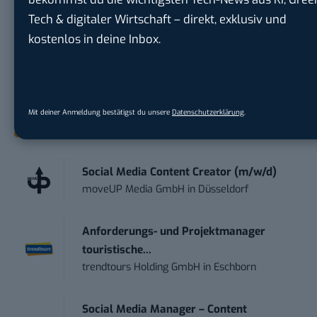
geht? Über 12.000 smarte Leser bekommen jeden
Tech & digitaler Wirtschaft – direkt, exklusiv und
Tag UPDATE, unser Tech-Briefing mit den
kostenlos in deine Inbox.
wichtigsten News des Tages – und sichern sich
damit ihren Vorsprung.
Hier kannst du dich
kostenlos anmelden.
Mit deiner Anmeldung bestätigst du unsere
Datenschutzerklärung
.
STELLENANZEIGEN
Social Media Content Creator (m/w/d)
moveUP Media GmbH
in
Düsseldorf
Anforderungs- und Projektmanager
touristische...
trendtours Holding GmbH
in
Eschborn
Social Media Manager – Content