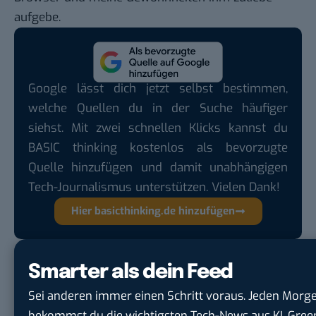
aufgebe.
Google lässt dich jetzt selbst bestimmen,
welche Quellen du in der Suche häufiger
siehst. Mit zwei schnellen Klicks kannst du
BASIC thinking kostenlos als bevorzugte
Quelle hinzufügen und damit unabhängigen
Tech-Journalismus unterstützen. Vielen Dank!
Hier basicthinking.de hinzufügen
(Marek Hoffmann)
Smarter als dein Feed
Du möchtest nicht abgehängt werden
, wenn es um
Sei anderen immer einen Schritt voraus. Jeden Morg
KI, Green Tech und die Tech-Themen von Morgen
bekommst du die wichtigsten Tech-News aus KI, Gree