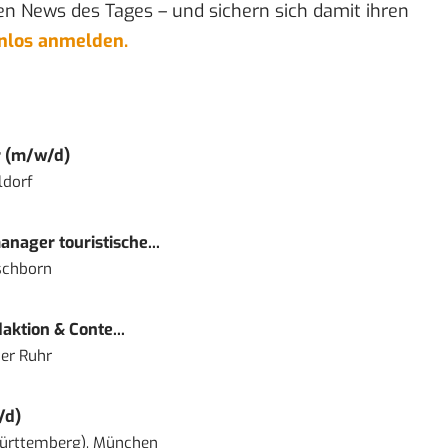
en News des Tages – und sichern sich damit ihren
enlos anmelden.
r (m/w/d)
ldorf
nager touristische...
schborn
ktion & Conte...
er Ruhr
/d)
ürttemberg), München