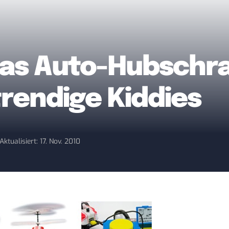
 Das Auto-Hubschr
trendige Kiddies
Aktualisiert: 17. Nov. 2010