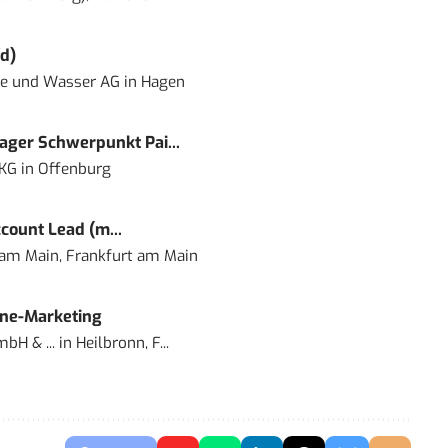
d)
ie und Wasser AG
in
Hagen
ger Schwerpunkt Pai...
 KG
in
Offenburg
count Lead (m...
 am Main, Frankfurt am Main
ine-Marketing
bH & ...
in
Heilbronn, F...