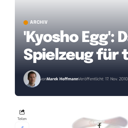
ARCHIV
'Kyosho Egg':
Spielzeug für 
von
Marek Hoffmann
Veröffentlicht: 17. Nov. 2010
Teilen