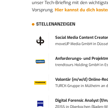
unser Tech-Briefing mit den wichtigst
Vorsprung.
Hier kannst du dich kost
STELLENANZEIGEN
Social Media Content Creato
moveUP Media GmbH
in
Düsse
Anforderungs- und Projektma
trendtours Holding GmbH
in
E
Volontär (m/w/d) Online-Reda
TURCK-Gruppe
in
Mülheim an d
Digital Forensic Analyst (f/m
ZEISS
in
Oberkochen (Baden-W