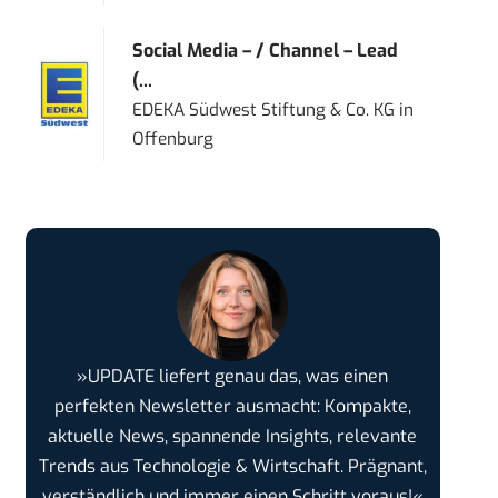
Social Media – / Channel – Lead
(...
EDEKA Südwest Stiftung & Co. KG
in
Offenburg
»UPDATE liefert genau das, was einen
perfekten Newsletter ausmacht: Kompakte,
aktuelle News, spannende Insights, relevante
Trends aus Technologie & Wirtschaft. Prägnant,
verständlich und immer einen Schritt voraus!«