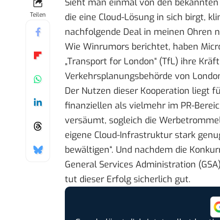
Sieht man einmal von den bekannten
Teilen
die eine Cloud-Lösung in sich birgt, kli
nachfolgende Deal in meinen Ohren ni
Wie
Winrumors
berichtet, haben Micr
„
Transport for London
“ (
TfL
) ihre Kräf
Verkehrsplanungsbehörde von Londo
Der Nutzen dieser Kooperation liegt 
finanziellen als vielmehr im PR-Bere
versäumt, sogleich die Werbetrommel
eigene Cloud-Infrastruktur stark genu
bewältigen“. Und nachdem die Konkurr
General Services Administration
(
GSA
tut dieser Erfolg sicherlich gut.