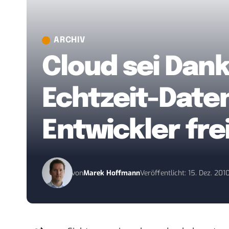
ARCHIV
Cloud sei Dan
Echtzeit-Date
Entwickler fre
von
Marek Hoffmann
Veröffentlicht: 15. Dez. 201