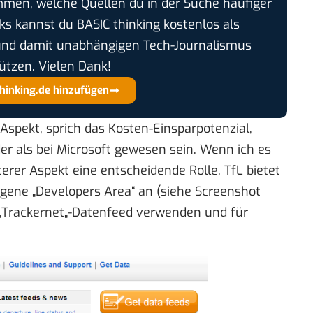
timmen, welche Quellen du in der Suche häufiger
cks kannst du BASIC thinking kostenlos als
und damit unabhängigen Tech-Journalismus
ützen. Vielen Dank!
thinking.de hinzufügen
 Aspekt, sprich das Kosten-Einsparpotenzial,
r als bei Microsoft gewesen sein. Wenn ich es
terer Aspekt eine entscheidende Rolle. TfL bietet
gene „
Developers Area
“ an (siehe Screenshot
„
Trackernet
„-Datenfeed verwenden und für