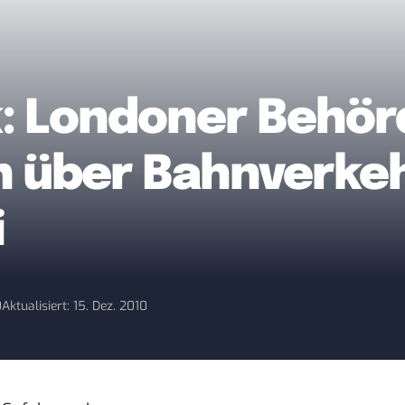
k: Londoner Behör
n über Bahnverkeh
i
0
Aktualisiert: 15. Dez. 2010