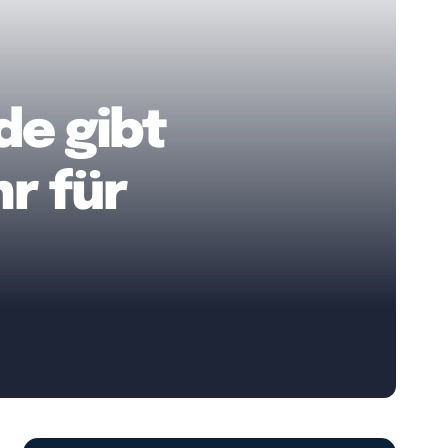
de gibt
r für