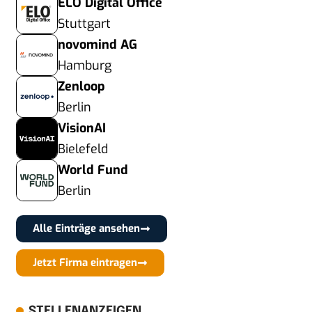
ELO Digital Office
Stuttgart
novomind AG
Hamburg
Zenloop
Berlin
VisionAI
Bielefeld
World Fund
Berlin
Alle Einträge ansehen
Jetzt Firma eintragen
STELLENANZEIGEN