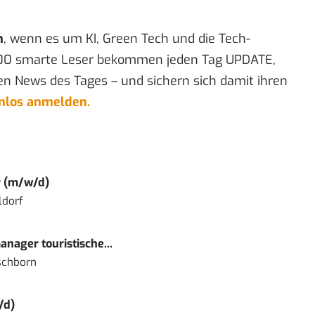
n
, wenn es um KI, Green Tech und die Tech-
00 smarte Leser bekommen jeden Tag UPDATE,
en News des Tages – und sichern sich damit ihren
enlos anmelden.
r (m/w/d)
ldorf
nager touristische...
schborn
/d)