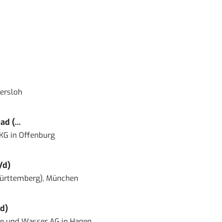
ersloh
d (...
 KG
in
Offenburg
/d)
ürttemberg), München
d)
ie und Wasser AG
in
Hagen