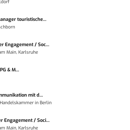
ldorf
nager touristische...
schborn
r Engagement / Soc...
 am Main, Karlsruhe
PG & M...
mmunikation mit d...
nd Handelskammer
in
Berlin
r Engagement / Soci...
 am Main, Karlsruhe