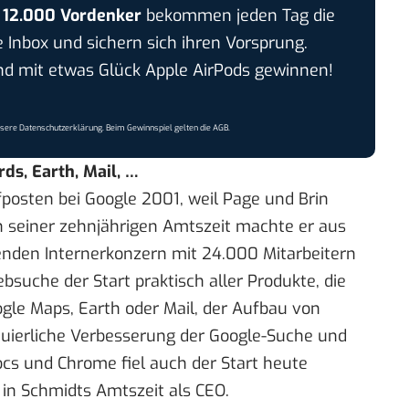
r
12.000 Vordenker
bekommen jeden Tag die
e Inbox und sichern sich ihren Vorsprung.
 mit etwas Glück Apple AirPods gewinnen!
nsere
Datenschutzerklärung
. Beim Gewinnspiel gelten die
AGB
.
ds, Earth, Mail, …
osten bei Google 2001, weil Page und Brin
n seiner zehnjährigen Amtszeit machte er aus
nden Internerkonzern mit 24.000 Mitarbeitern
Websuche der Start praktisch aller Produkte, die
le Maps, Earth oder Mail, der Aufbau von
nuierliche Verbesserung der Google-Suche und
ocs und Chrome fiel auch der Start heute
in Schmidts Amtszeit als CEO.