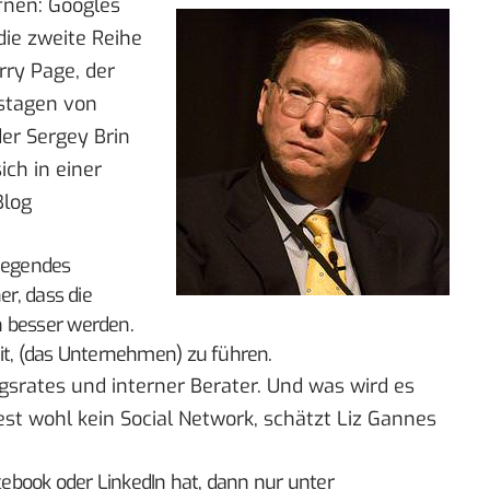
fnen: Googles
die zweite Reihe
rry Page, der
gstagen von
er Sergey Brin
ich in einer
Blog
liegendes
er, dass die
h besser werden.
it, (das Unternehmen) zu führen.
srates und interner Berater. Und was wird es
t wohl kein Social Network, schätzt
Liz Gannes
acebook oder LinkedIn hat, dann nur unter