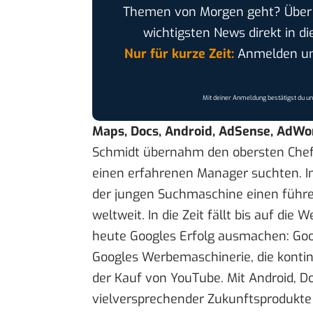
Themen von Morgen geht? Übe
wichtigsten News direkt in di
Nur für kurze Zeit:
Anmelden und
Mit deiner Anmeldung bestätigst du u
Maps, Docs, Android, AdSense, AdWor
Schmidt übernahm den obersten Chefp
einen erfahrenen Manager suchten. I
der jungen Suchmaschine einen führe
weltweit. In die Zeit fällt bis auf die 
heute Googles Erfolg ausmachen: Goog
Googles Werbemaschinerie, die konti
der Kauf von YouTube. Mit Android, D
vielversprechender Zukunftsprodukte 