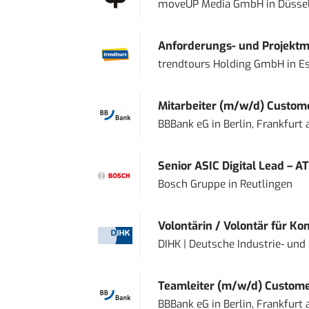
moveUP Media GmbH
in
Düsse
Anforderungs- und Projektma
trendtours Holding GmbH
in
E
Mitarbeiter (m/w/d) Custome
BBBank eG
in
Berlin, Frankfurt
Senior ASIC Digital Lead – AT
Bosch Gruppe
in
Reutlingen
Volontärin / Volontär für Ko
DIHK | Deutsche Industrie- u
Teamleiter (m/w/d) Custome
BBBank eG
in
Berlin, Frankfurt