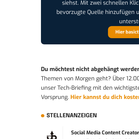
siehst. Mit zwei schnellen Kli
bevorzugte Quelle hinzufügen 
unterst
Hier basic
Du möchtest nicht abgehängt werde
Themen von Morgen geht? Über 12.0
unser Tech-Briefing mit den wichtigst
Vorsprung.
Hier kannst du dich kost
STELLENANZEIGEN
Social Media Content Creato