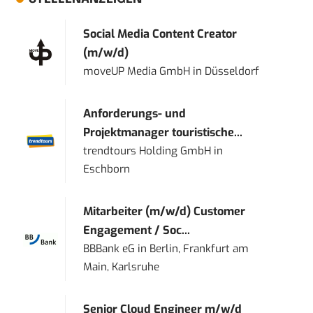
Social Media Content Creator
(m/w/d)
moveUP Media GmbH
in
Düsseldorf
Anforderungs- und
Projektmanager touristische...
trendtours Holding GmbH
in
Eschborn
Mitarbeiter (m/w/d) Customer
Engagement / Soc...
BBBank eG
in
Berlin, Frankfurt am
Main, Karlsruhe
Senior Cloud Engineer m/w/d