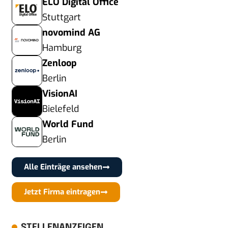
ELO Digital Office
Stuttgart
novomind AG
Hamburg
Zenloop
Berlin
VisionAI
Bielefeld
World Fund
Berlin
Alle Einträge ansehen
Jetzt Firma eintragen
STELLENANZEIGEN