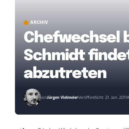
ARCHIV
Chefwechsel b
Schmidt findet
abzutreten
von
Jürgen Vielmeier
Veröffentlicht: 21. Jan. 2011
A