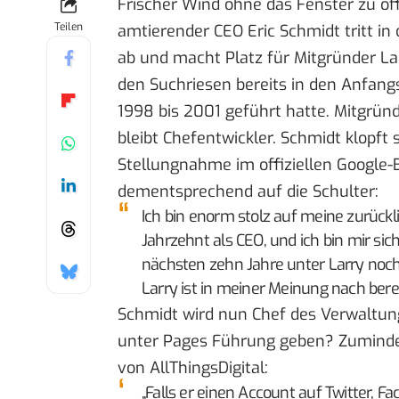
Frischer Wind ohne das Fenster zu öf
Teilen
amtierender CEO Eric Schmidt tritt in 
ab und macht Platz für Mitgründer La
den Suchriesen bereits in den Anfan
1998 bis 2001 geführt hatte. Mitgründ
bleibt Chefentwickler. Schmidt klopft s
Stellungnahme im offiziellen Google-
dementsprechend auf die Schulter:
Ich bin enorm stolz auf meine zurück
Jahrzehnt als CEO, und ich bin mir sich
nächsten zehn Jahre unter Larry noc
Larry ist in meiner Meinung nach bere
Schmidt wird nun Chef des Verwaltung
unter Pages Führung geben? Zumindes
von AllThingsDigital
:
„Falls er einen Account auf Twitter, F