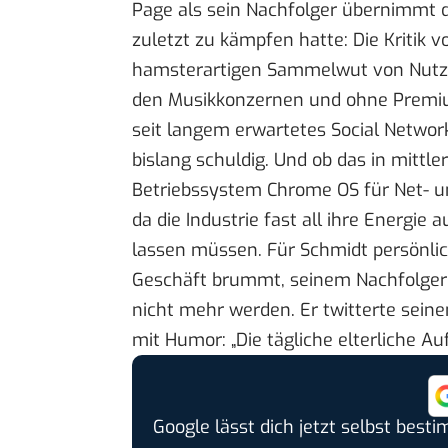
Page als sein Nachfolger übernimmt 
zuletzt zu kämpfen hatte: Die Kritik
hamsterartigen Sammelwut von Nutze
den Musikkonzernen und ohne Premiu
seit langem erwartetes Social Networ
bislang schuldig. Und ob das in mittle
Betriebssystem Chrome OS für Net- un
da die Industrie fast all ihre Energie 
lassen müssen. Für Schmidt persönlic
Geschäft brummt, seinem Nachfolger b
nicht mehr werden.
Er twitterte sein
mit Humor: „Die tägliche elterliche Auf
Google lässt dich jetzt selbst bes