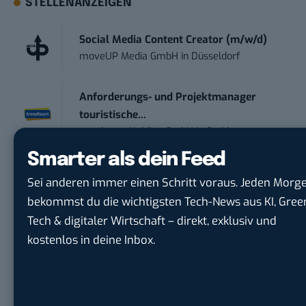
STELLENANZEIGEN
Social Media Content Creator (m/w/d)
moveUP Media GmbH
in
Düsseldorf
Anforderungs- und Projektmanager
touristische...
trendtours Holding GmbH
in
Eschborn
Smarter als dein Feed
IT Sales & Online Marketing Manager
Sei anderen immer einen Schritt voraus. Jeden Morg
(m/w/...
bekommst du die wichtigsten Tech-News aus KI, Gree
Instaffo GmbH
in
Karlsruhe
Tech & digitaler Wirtschaft – direkt, exklusiv und
kostenlos in deine Inbox.
Marketing Manager – Content
Marketing /...
Acura Fachklinik GmbH
in
Albstadt