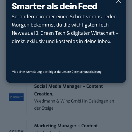
Smarter als dein Feed
STELLENANZEIGEN
Sei anderen immer einen Schritt voraus. Jeden
Morgen bekommst du die wichtigsten Tech-
Social Media Content Creator (m/w/d)
News aus KI, Green Tech & digitaler Wirtschaft –
moveUP Media GmbH
in
Düsseldorf
direkt, exklusiv und kostenlos in deine Inbox.
Anforderungs- und Projektmanager
touristische...
trendtours Holding GmbH
in
Eschborn
Mit deiner Anmeldung bestätigst du unsere
Datenschutzerklärung
.
Social Media Manager – Content
Creation...
Wiedmann & Winz GmbH
in
Geislingen an
der Steige
Marketing Manager – Content