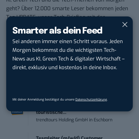
geht? Über 12.000 smarte Leser bekommen jeden
Tag UPDATE, unser Tech-Briefing mit den
wichtigsten News des Tages – und sichern sich
Smarter als dein Feed
damit ihren Vorsprung.
Hier kannst du dich
Sei anderen immer einen Schritt voraus. Jeden
kostenlos anmelden.
Morgen bekommst du die wichtigsten Tech-
News aus KI, Green Tech & digitaler Wirtschaft –
STELLENANZEIGEN
direkt, exklusiv und kostenlos in deine Inbox.
Social Media Content Creator (m/w/d)
moveUP Media GmbH
in
Düsseldorf
Mit deiner Anmeldung bestätigst du unsere
Datenschutzerklärung
.
Anforderungs- und Projektmanager
touristische...
trendtours Holding GmbH
in
Eschborn
Teamleiter (m/w/d) Customer