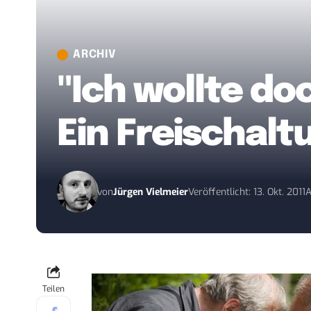
ARCHIV
"Ich wollte do
Ein Freischalt
von
Jürgen Vielmeier
Veröffentlicht: 13. Okt. 2011
A
Teilen