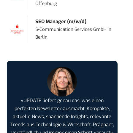
Offenburg
SEO Manager (m/w/d)
S-Communication Services GmbH
in
Berlin
»UPDATE liefert genau das, was einen
perfekten Newsletter ausmacht: Kompakte,
aktuelle News, spannende Insights, relevante
Trends aus Technologie & Wirtschaft. Prägnant,
verständlich und immer einen Schritt voraus!«