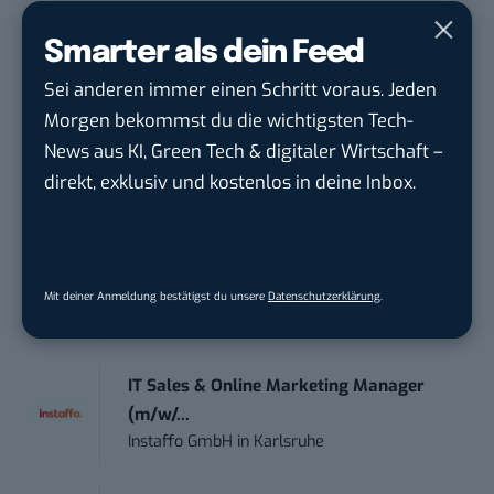
damit ihren Vorsprung.
Hier kannst du dich
kostenlos anmelden.
Smarter als dein Feed
Sei anderen immer einen Schritt voraus. Jeden
STELLENANZEIGEN
Morgen bekommst du die wichtigsten Tech-
News aus KI, Green Tech & digitaler Wirtschaft –
Social Media Content Creator (m/w/d)
direkt, exklusiv und kostenlos in deine Inbox.
moveUP Media GmbH
in
Düsseldorf
Anforderungs- und Projektmanager
touristische...
Mit deiner Anmeldung bestätigst du unsere
Datenschutzerklärung
.
trendtours Holding GmbH
in
Eschborn
IT Sales & Online Marketing Manager
(m/w/...
Instaffo GmbH
in
Karlsruhe