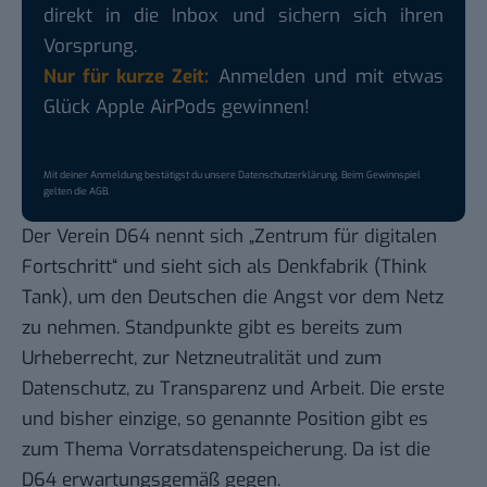
direkt in die Inbox und sichern sich ihren
Vorsprung.
Nur für kurze Zeit:
Anmelden und mit etwas
Glück Apple AirPods gewinnen!
Mit deiner Anmeldung bestätigst du unsere
Datenschutzerklärung
. Beim Gewinnspiel
gelten die
AGB
.
Der Verein D64 nennt sich „
Zentrum für digitalen
Fortschritt
“ und sieht sich als Denkfabrik (Think
Tank), um den Deutschen die Angst vor dem Netz
zu nehmen. Standpunkte gibt es bereits zum
Urheberrecht, zur Netzneutralität und zum
Datenschutz, zu Transparenz und Arbeit. Die erste
und bisher einzige, so genannte Position gibt es
zum
Thema Vorratsdatenspeicherung
. Da ist die
D64 erwartungsgemäß gegen.