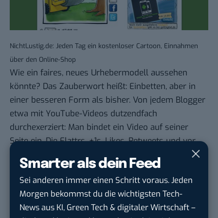
NichtLustig.de: Jeden Tag ein kostenloser Cartoon, Einnahmen
über den Online-Shop
Wie ein faires, neues Urhebermodell aussehen
könnte? Das Zauberwort heißt: Einbetten, aber in
einer besseren Form als bisher. Von jedem Blogger
etwa mit YouTube-Videos dutzendfach
durchexerziert: Man bindet ein Video auf seiner
Seite ein. Die Flattrs, +1s, Likes, Retweets und vor
allem Werbeeinnahmen erhält in einer idealen Welt
Smarter als dein Feed
aber der Urheber. Und der hätte plötzlich ein großes
Sei anderen immer einen Schritt voraus. Jeden
Interesse daran, dass seine Werke so viel wie
Morgen bekommst du die wichtigsten Tech-
möglich geteilt und weiterverwendet würden. Das
News aus KI, Green Tech & digitaler Wirtschaft –
wäre unbestreitbar fair, aber ich sehe noch keinen