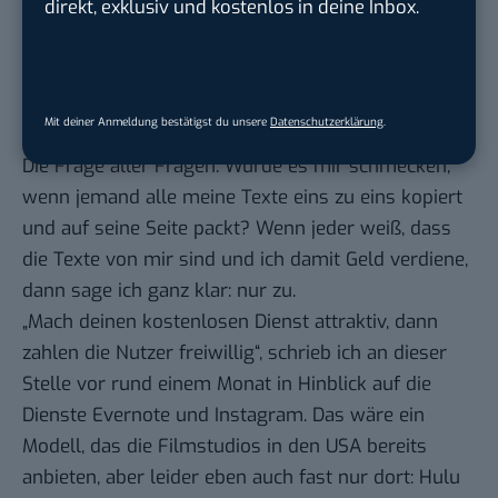
direkt, exklusiv und kostenlos in deine Inbox.
Dienst, der eine solche Möglichkeit anbietet.
Pinterest und Tumblr sind hier schon am
Weitesten. Auch die Share-Funktion von Google
Plus oder Facebook zeigt dorthin.
Mit deiner Anmeldung bestätigst du unsere
Datenschutzerklärung
.
Neue Modelle sind gefragt
Die Frage aller Fragen: Würde es mir schmecken,
wenn jemand alle meine Texte eins zu eins kopiert
und auf seine Seite packt? Wenn jeder weiß, dass
die Texte von mir sind und ich damit Geld verdiene,
dann sage ich ganz klar: nur zu.
„
Mach deinen kostenlosen Dienst attraktiv
, dann
zahlen die Nutzer freiwillig“, schrieb ich an dieser
Stelle vor rund einem Monat in Hinblick auf die
Dienste
Evernote
und
Instagram
. Das wäre ein
Modell, das die Filmstudios in den USA bereits
anbieten, aber leider eben auch fast nur dort:
Hulu