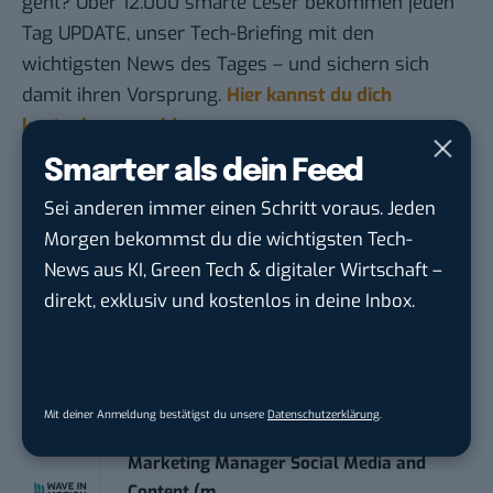
geht? Über 12.000 smarte Leser bekommen jeden
Tag UPDATE, unser Tech-Briefing mit den
wichtigsten News des Tages – und sichern sich
damit ihren Vorsprung.
Hier kannst du dich
kostenlos anmelden.
Smarter als dein Feed
STELLENANZEIGEN
Sei anderen immer einen Schritt voraus. Jeden
Morgen bekommst du die wichtigsten Tech-
Social Media Content Creator (m/w/d)
News aus KI, Green Tech & digitaler Wirtschaft –
moveUP Media GmbH
in
Düsseldorf
direkt, exklusiv und kostenlos in deine Inbox.
Anforderungs- und Projektmanager
touristische...
trendtours Holding GmbH
in
Eschborn
Mit deiner Anmeldung bestätigst du unsere
Datenschutzerklärung
.
Marketing Manager Social Media and
Content (m...