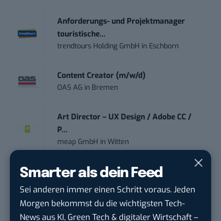
Anforderungs- und Projektmanager
touristische...
trendtours Holding GmbH
in
Eschborn
Content Creator (m/w/d)
OAS AG
in
Bremen
Art Director – UX Design / Adobe CC /
P...
meap GmbH
in
Witten
Smarter als dein Feed
Content-Manager (m/w/d)
Hermann Sewerin GmbH
in
Gütersloh
Sei anderen immer einen Schritt voraus. Jeden
Morgen bekommst du die wichtigsten Tech-
Online-Redakteur / Content Creator
News aus KI, Green Tech & digitaler Wirtschaft –