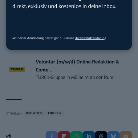
(m/w/d) B2...
direkt, exklusiv und kostenlos in deine Inbox.
TURCK-Gruppe
in
Mülheim an der Ruhr
Social Media – / Channel – Lead (...
EDEKA Südwest Stiftung & Co. KG
in
Mit deiner Anmeldung bestätigst du unsere
Datenschutzerklärung
.
Offenburg
Volontär (m/w/d) Online-Redaktion &
Conte...
TURCK-Gruppe
in
Mülheim an der Ruhr
THEMEN:
BROWSER
FIREFOX