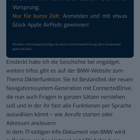
Vorsprung.
Nur für kurze Zeit:
Anmelden und mit etwas
Glück Apple AirPods gewinnen!
Mit deiner Anmeldung bestätigst du unsere
Datenschutzerklärung
. Beim Gewinnspiel
gelten die
AGB
.
Entdeckt habe ich die Geschichte bei
engadget
,
weitere Infos gibt es auf der
BMW-Website
zum
Thema Diktierfunktion. Sie ist Bestandteil der neuen
Navigationssystem-Generation mit ConnectedDrive,
die nun auch Fragen in ganzen Sätzen verstehen
soll und in der ihr fast alle Funktionen per Sprache
auswählen könnt – wie Anrufe starten oder
Adressen ansteuern.
In dem 17-seitigen
Info-Dokument
von BMW wird