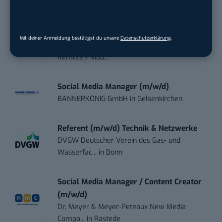
Content Manager Agrar (m/w/d)
befristet aufgr...
Mit deiner Anmeldung bestätigst du unsere
Datenschutzerklärung
.
Josera Erbacher Service GmbH & Co...
in
Remote / Mob...
Social Media Manager (m/w/d)
BANNERKÖNIG GmbH
in
Gelsenkirchen
Referent (m/w/d) Technik & Netzwerke
DVGW Deutscher Verein des Gas- und
Wasserfac...
in
Bonn
Social Media Manager / Content Creator
(m/w/d)
Dr. Meyer & Meyer-Peteaux New Media
Compa...
in
Rastede