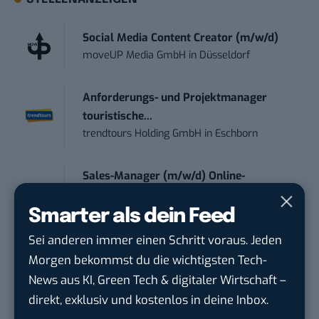
Social Media Content Creator (m/w/d)
moveUP Media GmbH
in
Düsseldorf
Anforderungs- und Projektmanager
touristische...
trendtours Holding GmbH
in
Eschborn
Sales-Manager (m/w/d) Online-
Marketing
.wtv Württemberger Medien GmbH & ...
in
Smarter als dein Feed
Heilbronn, F...
Sei anderen immer einen Schritt voraus. Jeden
Morgen bekommst du die wichtigsten Tech-
Endpoint Security Engineer – OT (f/m/x)
News aus KI, Green Tech & digitaler Wirtschaft –
ZEISS
in
Oberkochen (Baden-Württemberg),
direkt, exklusiv und kostenlos in deine Inbox.
München