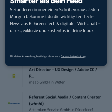
Smarter als dein Feed
Praktikant*in – Social Media
Sei anderen immer einen Schritt voraus. Jeden
Management...
Garados Swimwear – MWN Holding GmbH
in
Morgen bekommst du die wichtigsten Tech-
Düsseldorf
News aus KI, Green Tech & digitaler Wirtschaft –
direkt, exklusiv und kostenlos in deine Inbox.
Community Manager:in Open Source
(w/m/d)
Zentrum für Digitale Souveränität der Öffe...
in
Bochum
Mit deiner Anmeldung bestätigst du unsere
Datenschutzerklärung
.
Art Director – UX Design / Adobe CC /
P...
meap GmbH
in
Witten
Referent Social Media / Content Creator
(w/m/d)
Actemium Service GmbH
in
Düsseldorf