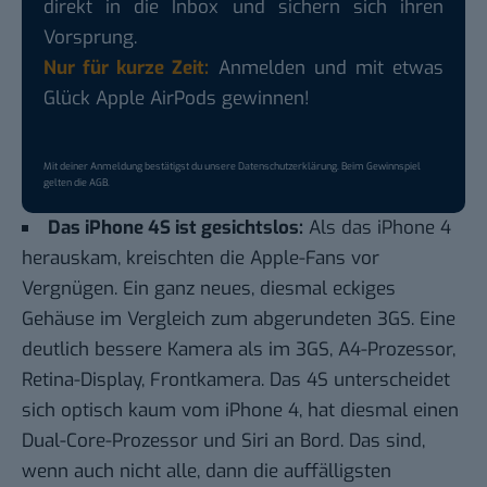
direkt in die Inbox und sichern sich ihren
Vorsprung.
Nur für kurze Zeit:
Anmelden und mit etwas
Glück Apple AirPods gewinnen!
Mit deiner Anmeldung bestätigst du unsere
Datenschutzerklärung
. Beim Gewinnspiel
gelten die
AGB
.
Das iPhone 4S ist gesichtslos:
Als das iPhone 4
herauskam, kreischten die Apple-Fans vor
Vergnügen. Ein ganz neues, diesmal eckiges
Gehäuse im Vergleich zum abgerundeten 3GS. Eine
deutlich bessere Kamera als im 3GS, A4-Prozessor,
Retina-Display, Frontkamera. Das 4S unterscheidet
sich optisch kaum vom iPhone 4, hat diesmal einen
Dual-Core-Prozessor und Siri an Bord. Das sind,
wenn auch nicht alle, dann die auffälligsten