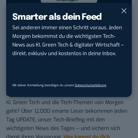
Google lässt dich jetzt selbst bestimmen,
welche Quellen du in der Suche häufiger
Smarter als dein Feed
siehst. Mit zwei schnellen Klicks kannst du
Sei anderen immer einen Schritt voraus. Jeden
BASIC thinking kostenlos als bevorzugte
Morgen bekommst du die wichtigsten Tech-
Quelle hinzufügen und damit unabhängigen
News aus KI, Green Tech & digitaler Wirtschaft –
Tech-Journalismus unterstützen. Vielen Dank!
direkt, exklusiv und kostenlos in deine Inbox.
Hier basicthinking.de hinzufügen
(Jürgen Vielmeier, Bild: Apple, Grafik: Splatf.com)
Mit deiner Anmeldung bestätigst du unsere
Datenschutzerklärung
.
Du möchtest nicht abgehängt werden
, wenn es um
KI, Green Tech und die Tech-Themen von Morgen
geht? Über 12.000 smarte Leser bekommen jeden
Tag UPDATE, unser Tech-Briefing mit den
wichtigsten News des Tages – und sichern sich
damit ihren Vorsprung.
Hier kannst du dich