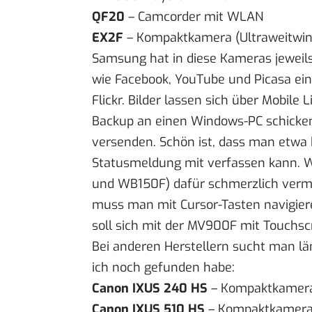
QF20
– Camcorder mit WLAN
EX2F
– Kompaktkamera (Ultraweitwin
Samsung hat in diese Kameras jeweils
wie Facebook, YouTube und Picasa ein
Flickr. Bilder lassen sich über Mobil
Backup an einen Windows-PC schicken
versenden. Schön ist, dass man etwa 
Statusmeldung mit verfassen kann. W
und WB150F) dafür schmerzlich vermis
muss man mit Cursor-Tasten navigier
soll sich mit der
MV900F
mit Touchscr
Bei anderen Herstellern sucht man l
ich noch gefunden habe:
Canon IXUS 240 HS
– Kompaktkamer
Canon IXUS 510 HS
– Kompaktkamera