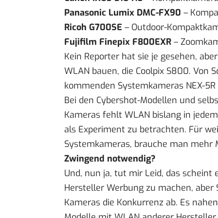
Panasonic Lumix DMC-FX90
– Kompa
Ricoh G700SE
– Outdoor-Kompaktkame
Fujifilm Finepix F800EXR
– Zoomkam
Kein Reporter hat sie je gesehen, abe
WLAN bauen, die
Coolpix S800
. Von S
kommenden
Systemkameras NEX-5R 
Bei den Cybershot-Modellen und selbst
Kameras fehlt WLAN bislang in jedem 
als Experiment zu betrachten. Für w
Systemkameras, brauche man
mehr 
Zwingend notwendig?
Und, nun ja, tut mir Leid, das scheint e
Hersteller Werbung zu machen, aber
Kameras die Konkurrenz ab. Es nahe
Modelle mit WLAN anderer Hersteller