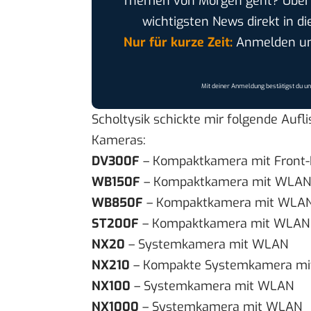
Themen von Morgen geht? Übe
wichtigsten News direkt in di
Nur für kurze Zeit:
Anmelden und
Mit deiner Anmeldung bestätigst du u
Scholtysik schickte mir folgende Auf
Kameras:
DV300F
– Kompaktkamera mit
Front-
WB150F
– Kompaktkamera mit WLAN
WB850F
– Kompaktkamera mit WLA
ST200F
– Kompaktkamera mit WLAN
NX20
– Systemkamera mit WLAN
NX210
– Kompakte Systemkamera m
NX100
– Systemkamera mit WLAN
NX1000
– Systemkamera mit WLAN