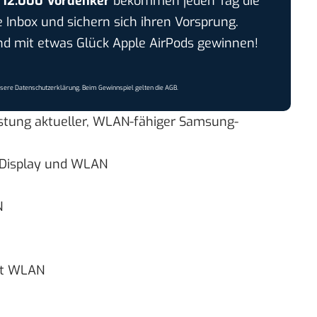
r
12.000 Vordenker
bekommen jeden Tag die
e Inbox und sichern sich ihren Vorsprung.
 mit etwas Glück Apple AirPods gewinnen!
nsere
Datenschutzerklärung
. Beim Gewinnspiel gelten die
AGB
.
listung aktueller, WLAN-fähiger Samsung-
Display
und WLAN
N
it WLAN