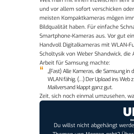
Weil man mit ihnen inzwischen sehr a
und vor allem sofort verschicken oder
meisten Kompaktkameras mögen imme
Bildqualität haben. Für einfache Schn
Smartphone-Kameras aus. Vor gut ein
Handvoll Digitalkameras mit WLAN-Fun
Scholtysik von Weber Shandwick, die A
Arbeit für Samsung machte:
„(Fast) Alle Kameras, die Samsung in 
WLAN fähig. (…) Der Upload ins Web zu
Mailversand klappt ganz gut.
Zeit, sich noch einmal umzusehen, wa
Du willst nicht abgehängt werde