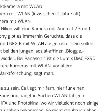
ktkamera mit WLAN
ra mit WLAN (inzwischen 2 Jahre alt)
era mit WLAN
r Nikon will eine Kamera mit Android 2.3 und
ony gibt es immerhin Gerüchte, dass die
und NEX-6
mit WLAN ausgerüstet sein sollen.
 bei den jungen, sozial-affinen „
Bloggie
„-
Modell. Bei Panasonic ist die Lumix DMC FX90
eitere Kameras mit WLAN, vor allem
Marktforschung
, sagt man.
s zu sein. Es liegt mir fern, hier für einen
 Samsung hängt in Sachen WLAN-fähigen
n
IFA
und
Photokina
, wo wir vielleicht noch einige
 zu sehen bekommen. So recht glaube ich aber