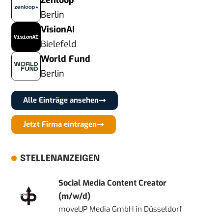
Zenloop
Berlin
VisionAI
Bielefeld
World Fund
Berlin
Alle Einträge ansehen
Jetzt Firma eintragen
STELLENANZEIGEN
Social Media Content Creator
(m/w/d)
moveUP Media GmbH
in
Düsseldorf