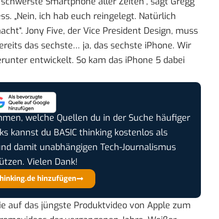
d schwerste Smartphone aller Zeiten“, sagt Gregg
s. „Nein, ich hab euch reingelegt. Natürlich
cht“. Jony Five, der Vice President Design, muss
ereits das sechste… ja, das sechste iPhone. Wir
runter entwickelt. So kam das iPhone 5 dabei
timmen, welche Quellen du in der Suche häufiger
cks kannst du BASIC thinking kostenlos als
und damit unabhängigen Tech-Journalismus
ützen. Vielen Dank!
thinking.de hinzufügen
die auf das jüngste Produktvideo von Apple zum