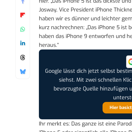
hier. „Das iPhone 5 ist das dickste un
Josway, Vice President iPhone Thicknes
haben wir es dünner und leichter gema
kurz nachrechnen: „Das iPhone 5 ist b
haben das iPhone 9 entworfen und he
heraus.“
Google lässt dich jetzt selbst bes
siehst. Mit zwei schnellen Kli
bevorzugte Quelle hinzufügen 
unterst
Hier basic
Ihr merkt es: Das ganze ist eine Paro