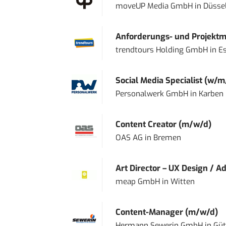
moveUP Media GmbH
in
Düsse
Anforderungs- und Projektma
trendtours Holding GmbH
in
E
Social Media Specialist (w/m
Personalwerk GmbH
in
Karben
Content Creator (m/w/d)
OAS AG
in
Bremen
Art Director – UX Design / Ad
meap GmbH
in
Witten
Content-Manager (m/w/d)
Hermann Sewerin GmbH
in
Güt