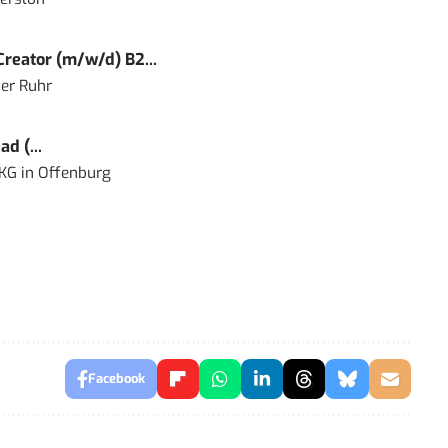
reator (m/w/d) B2...
er Ruhr
d (...
 KG
in
Offenburg
Facebook