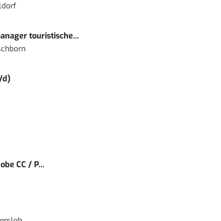
ldorf
nager touristische...
schborn
/d)
obe CC / P...
ersloh