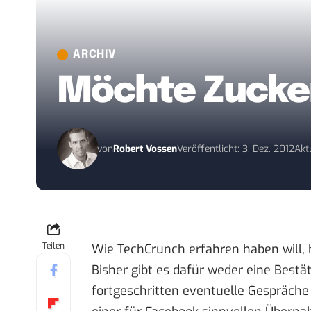
ARCHIV
Möchte Zucke
von
Robert Vossen
Veröffentlicht: 3. Dez. 2012
Aktu
Teilen
Wie
TechCrunch
erfahren haben will,
Bisher gibt es dafür weder eine Bestä
fortgeschritten eventuelle Gespräche 