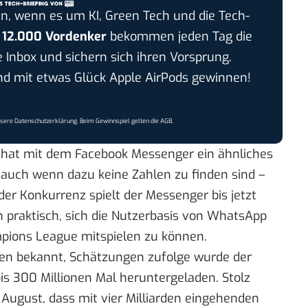
n, wenn es um KI, Green Tech und die Tech-
r
12.000 Vordenker
bekommen jeden Tag die
e Inbox und sichern sich ihren Vorsprung.
 mit etwas Glück Apple AirPods gewinnen!
nsere
Datenschutzerklärung
. Beim Gewinnspiel gelten die
AGB
.
d hat mit dem Facebook Messenger ein ähnliches
auch wenn dazu keine Zahlen zu finden sind –
der Konkurrenz spielt der Messenger bis jetzt
on praktisch, sich die Nutzerbasis von WhatsApp
mpions League mitspielen zu können.
len bekannt,
Schätzungen zufolge
wurde der
is 300 Millionen Mal heruntergeladen. Stolz
 August, dass mit vier Milliarden eingehenden