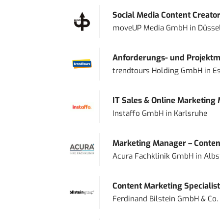
Social Media Content Creato
moveUP Media GmbH
in
Düsse
Anforderungs- und Projektma
trendtours Holding GmbH
in
E
IT Sales & Online Marketing
Instaffo GmbH
in
Karlsruhe
Marketing Manager – Content
Acura Fachklinik GmbH
in
Albs
Content Marketing Specialist 
Ferdinand Bilstein GmbH & Co.