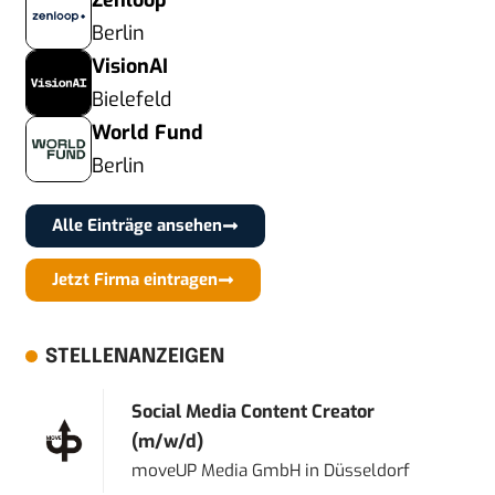
Zenloop
Berlin
VisionAI
Bielefeld
World Fund
Berlin
Alle Einträge ansehen
Jetzt Firma eintragen
STELLENANZEIGEN
Social Media Content Creator
(m/w/d)
moveUP Media GmbH
in
Düsseldorf