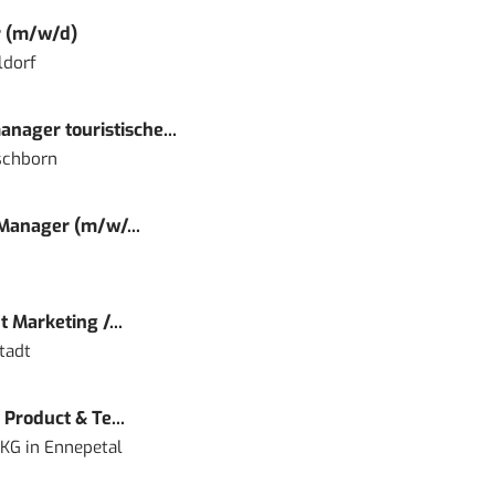
r (m/w/d)
ldorf
nager touristische...
schborn
 Manager (m/w/...
 Marketing /...
tadt
Product & Te...
 KG
in
Ennepetal