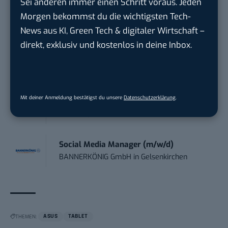
Sei anderen immer einen Schritt voraus. Jeden
Morgen bekommst du die wichtigsten Tech-
Endpoint Security Engineer – OT (f/m/x)
News aus KI, Green Tech & digitaler Wirtschaft –
ZEISS
in
Oberkochen (Baden-Württemberg),
direkt, exklusiv und kostenlos in deine Inbox.
München
Content Manager Agrar (m/w/d)
befristet aufgr...
Mit deiner Anmeldung bestätigst du unsere
Datenschutzerklärung
.
Josera Erbacher Service GmbH & Co...
in
Remote / Mob...
Social Media Manager (m/w/d)
BANNERKÖNIG GmbH
in
Gelsenkirchen
THEMEN:
ASUS
TABLET