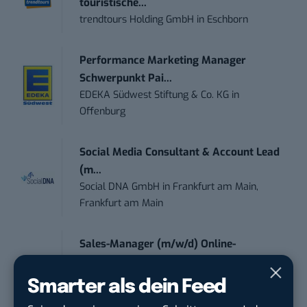
touristische...
trendtours Holding GmbH
in
Eschborn
Performance Marketing Manager
Schwerpunkt Pai...
EDEKA Südwest Stiftung & Co. KG
in
Offenburg
Social Media Consultant & Account Lead
(m...
Social DNA GmbH
in
Frankfurt am Main,
Frankfurt am Main
Sales-Manager (m/w/d) Online-
Marketing
.wtv Württemberger Medien GmbH & ...
in
Smarter als dein Feed
Heilbronn, F...