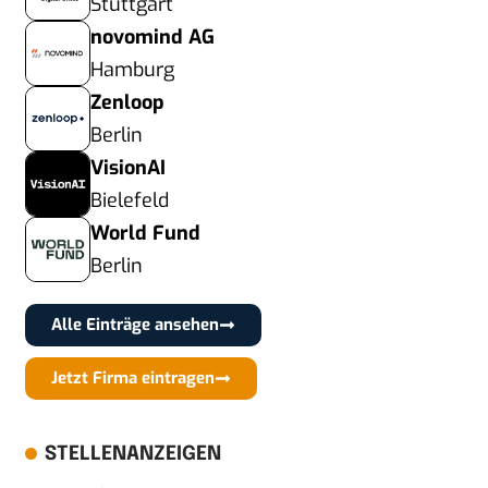
Stuttgart
novomind AG
Hamburg
Zenloop
Berlin
VisionAI
Bielefeld
World Fund
Berlin
Alle Einträge ansehen
Jetzt Firma eintragen
STELLENANZEIGEN