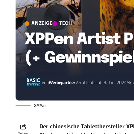
ANZEIGE
TECH
XPPen Artist P
(+ Gewinnspie
von
Werbepartner
Veröffentlicht: 8. Jan. 2024
Aktu
XP Pen
Der chinesische Tabletthersteller XPP