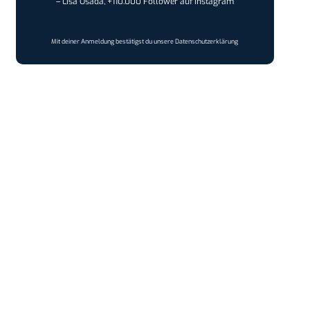
– Lisa Osada, +110.000 Follower auf Instagram
Mit deiner Anmeldung bestätigst du unsere
Datenschutzerklärung