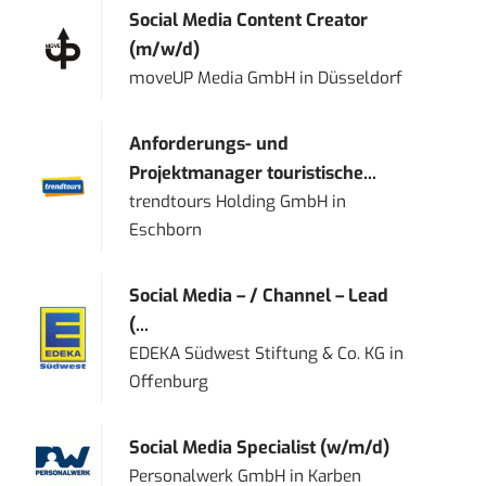
Social Media Content Creator
(m/w/d)
moveUP Media GmbH
in
Düsseldorf
Anforderungs- und
Projektmanager touristische...
trendtours Holding GmbH
in
Eschborn
Social Media – / Channel – Lead
(...
EDEKA Südwest Stiftung & Co. KG
in
Offenburg
Social Media Specialist (w/m/d)
Personalwerk GmbH
in
Karben