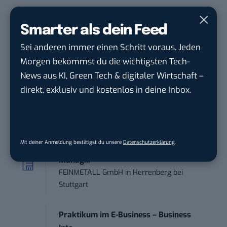
STELLENANZEIGEN
Smarter als dein Feed
Sei anderen immer einen Schritt voraus. Jeden
Anforderungs- und Projektmanager
Morgen bekommst du die wichtigsten Tech-
touristische...
trendtours Holding GmbH
in
Eschborn
News aus KI, Green Tech & digitaler Wirtschaft –
direkt, exklusiv und kostenlos in deine Inbox.
Online Marketing Manager (w/m/d)
1&1
in
Montabaur, München
Mit deiner Anmeldung bestätigst du unsere
Datenschutzerklärung
.
Marketing Specialist – AI & Content
Manag...
FEINMETALL GmbH
in
Herrenberg bei
Stuttgart
Praktikum im E-Business – Business