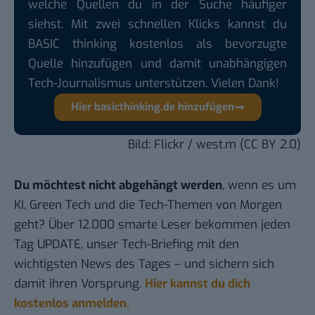
welche Quellen du in der Suche häufiger
siehst. Mit zwei schnellen Klicks kannst du
BASIC thinking kostenlos als bevorzugte
Quelle hinzufügen und damit unabhängigen
Tech-Journalismus unterstützen. Vielen Dank!
Hier basicthinking.de hinzufügen
Bild: Flickr /
west.m
(
CC BY 2.0
)
Du möchtest nicht abgehängt werden
, wenn es um
KI, Green Tech und die Tech-Themen von Morgen
geht? Über 12.000 smarte Leser bekommen jeden
Tag UPDATE, unser Tech-Briefing mit den
wichtigsten News des Tages – und sichern sich
damit ihren Vorsprung.
Hier kannst du dich
kostenlos anmelden.