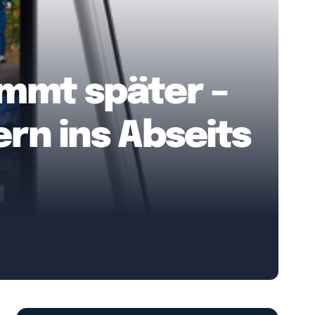
mmt später –
ern ins Abseits