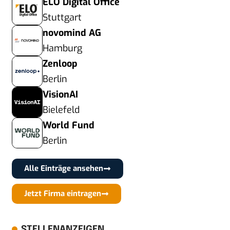
ELO Digital Office
Stuttgart
novomind AG
Hamburg
Zenloop
Berlin
VisionAI
Bielefeld
World Fund
Berlin
Alle Einträge ansehen
Jetzt Firma eintragen
STELLENANZEIGEN