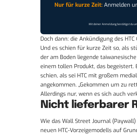
Nur für kurze Zeit:
Anmelden und
Mit deiner Anmeldung bestätigst du u
Doch dann: die Ankündigung des HTC 
Und es schien für kurze Zeit so, als s
der am Boden liegende taiwanesische 
einem tollen Produkt, das begeistert. 
schien, als sei HTC mit großem media
angekommen. „
Gekommen um zu ret
Allerdings nur, wenn es sich auch verk
Nicht lieferbarer 
Wie das
Wall Street Journal
(Paywall) 
neuen HTC-Vorzeigemodells auf Grund