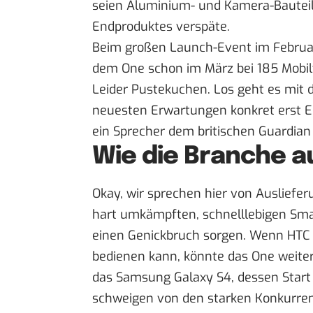
seien Aluminium- und Kamera-Bautei
Endproduktes verspäte.
Beim großen Launch-Event im Februar
dem One schon im März bei 185 Mobilf
Leider Pustekuchen. Los geht es mit 
neuesten Erwartungen konkret erst En
ein Sprecher
dem britischen Guardian
Wie die Branche 
Okay, wir sprechen hier von Auslief
hart umkämpften, schnelllebigen Sma
einen Genickbruch sorgen. Wenn HTC di
bedienen kann, könnte das One weiterh
das
Samsung Galaxy S4
, dessen Star
schweigen von den starken Konkurrent