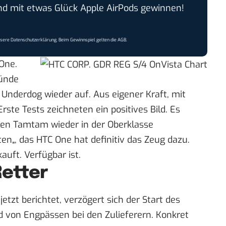
 mit etwas Glück Apple AirPods gewinnen!
nsere
Datenschutzerklärung
. Beim Gewinnspiel gelten die
AGB
.
One.
tünde
Underdog wieder auf. Aus eigener Kraft, mit
Erste Tests zeichneten ein positives Bild. Es
len Tamtam wieder in der Oberklasse
ten
„, das HTC One hat definitiv das Zeug dazu.
auft. Verfügbar ist.
Retter
jetzt berichtet, verzögert sich der Start des
 von Engpässen bei den Zulieferern. Konkret