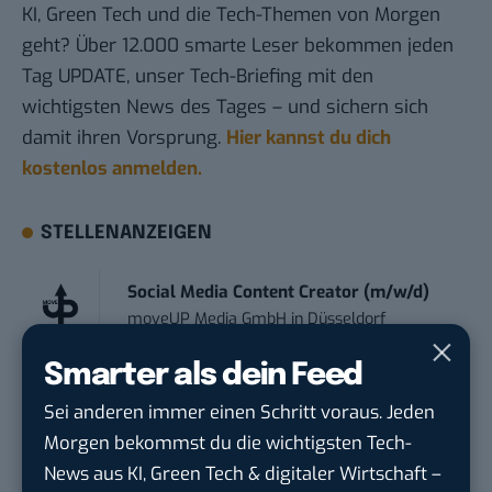
KI, Green Tech und die Tech-Themen von Morgen
geht? Über 12.000 smarte Leser bekommen jeden
Tag UPDATE, unser Tech-Briefing mit den
wichtigsten News des Tages – und sichern sich
damit ihren Vorsprung.
Hier kannst du dich
kostenlos anmelden.
STELLENANZEIGEN
Social Media Content Creator (m/w/d)
moveUP Media GmbH
in
Düsseldorf
Smarter als dein Feed
Anforderungs- und Projektmanager
Sei anderen immer einen Schritt voraus. Jeden
touristische...
trendtours Holding GmbH
in
Eschborn
Morgen bekommst du die wichtigsten Tech-
News aus KI, Green Tech & digitaler Wirtschaft –