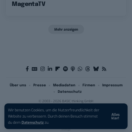
MagentaTV
Mehr anzeigen
Über uns
Presse
Mediadaten
Firmen
Impressum
Datenschutz
© 2003 - 2026 BASIC thinking GmbH
Wir benutzen Cookies, um die Nutzerfreundlichkeit der
Alles
iPhone 17 Pro sichern:
Für 1 € +
Website zu verbessern. Durch deinen Besuch stimmst
klar!
200 € Hardware-Bonus!
du dem
Datenschutz
zu.
Anzeige