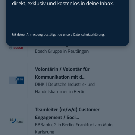
direkt, exklusiv und kostenlos in deine Inbox.
Mitarbeiter (m/w/d) Customer
Engagement / Soc...
BBBank eG
in
Berlin, Frankfurt am Main,
Karlsruhe
Mit deiner Anmeldung bestätigst du unsere
Datenschutzerklärung
.
Senior ASIC Digital Lead – ATPG & M...
Bosch Gruppe
in
Reutlingen
Volontärin / Volontär für
Kommunikation mit d...
DIHK | Deutsche Industrie- und
Handelskammer
in
Berlin
Teamleiter (m/w/d) Customer
Engagement / Soci...
BBBank eG
in
Berlin, Frankfurt am Main,
Karlsruhe