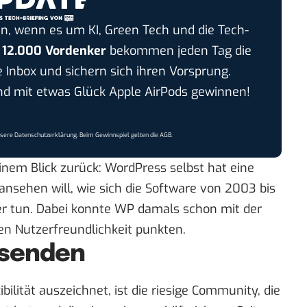
n, wenn es um KI, Green Tech und die Tech-
r
12.000 Vordenker
bekommen jeden Tag die
e Inbox und sichern sich ihren Vorsprung.
 mit etwas Glück Apple AirPods gewinnen!
nsere
Datenschutzerklärung
. Beim Gewinnspiel gelten die
AGB
.
einem Blick zurück: WordPress selbst hat
eine
ansehen will, wie sich die Software von 2003 bis
er tun
. Dabei konnte WP damals schon mit der
n Nutzerfreundlichkeit punkten.
usenden
lität auszeichnet, ist die riesige
Community
, die