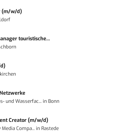
r (m/w/d)
ldorf
nager touristische...
schborn
d)
kirchen
 Netzwerke
- und Wasserfac...
in
Bonn
ent Creator (m/w/d)
 Media Compa...
in
Rastede