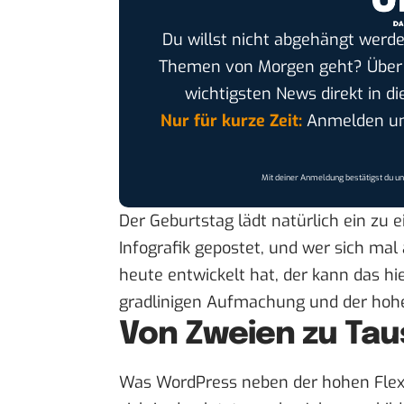
Du willst nicht abgehängt werde
Themen von Morgen geht? Übe
wichtigsten News direkt in di
Nur für kurze Zeit:
Anmelden und
Mit deiner Anmeldung bestätigst du u
Der Geburtstag lädt natürlich ein zu 
Infografik
gepostet, und wer sich mal 
heute entwickelt hat, der
kann das hi
gradlinigen Aufmachung und der hohe
Von Zweien zu Ta
Was WordPress neben der hohen Flexibi