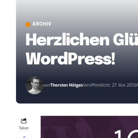
ARCHIV
Herzlichen Gl
WordPress!
von
Thorsten Nötges
Veröffentlicht: 27. Mai 2013
A
Teilen