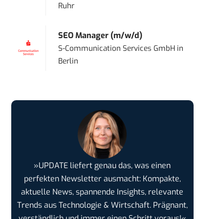
Ruhr
SEO Manager (m/w/d)
S-Communication Services GmbH
in
Berlin
»UPDATE liefert genau das, was einen
perfekten Newsletter ausmacht: Kompakte,
aktuelle News, spannende Insights, relevante
Trends aus Technologie & Wirtschaft. Prägnant,
verständlich und immer einen Schritt voraus!«